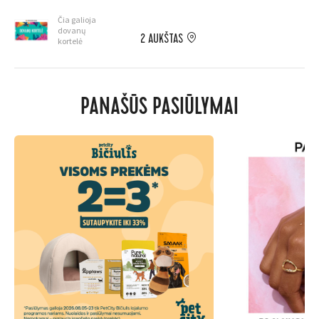
Čia galioja
dovanų
2 AUKŠTAS
kortelė
PANAŠŪS PASIŪLYMAI