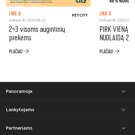
LIKO: D.
LIKO: D.
PETCITY
Galioja iki 2026.08.23
Galioja iki 2026.08.1
2=3 visoms augintinių
PIRK VIENĄ P
prekėms
NUOLAIDĄ 2-A
PLAČIAU
PLAČIAU
Panoramoje
Lankytojams
Partneriams