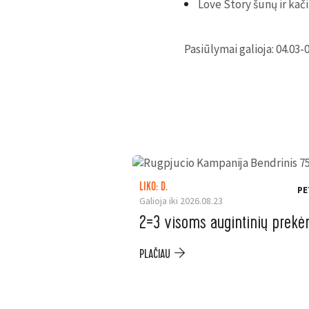
Love Story šunų ir kač
Pasiūlymai galioja: 04.03-
LIKO: D.
PE
Galioja iki 2026.08.23
2=3 visoms augintinių prek
PLAČIAU