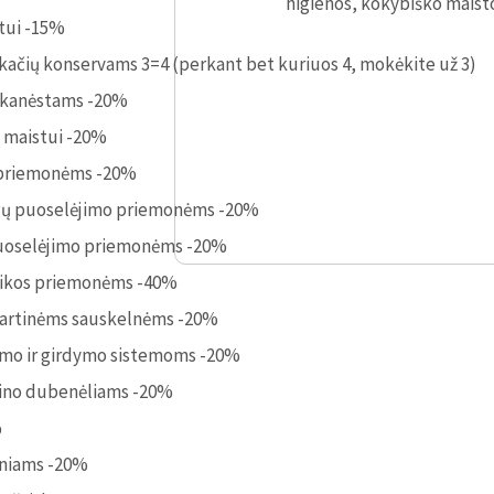
higienos, kokybiško maist
ntui -15%
 kačių konservams 3=4 (perkant bet kuriuos 4, mokėkite už 3)
 skanėstams -20%
ų maistui -20%
o priemonėms -20%
agų puoselėjimo priemonėms -20%
 puoselėjimo priemonėms -20%
tikos priemonėms -40%
kartinėms sauskelnėms -20%
mo ir girdymo sistemoms -20%
ino dubenėliams -20%
%
iniams -20%