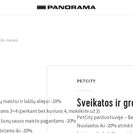
ožio mėnuo
PETCITY
maistui ir lašišų aliejui -20%
Sveikatos ir g
ams 3=4 (perkant bet kuriuos 4, mokėkite už 3)
PetCity parduotuvėje
–
Sv
 šunų sauso maisto pagardams -20%
Nuolaidos iki -20% atrinkt
ėstams iki -20%