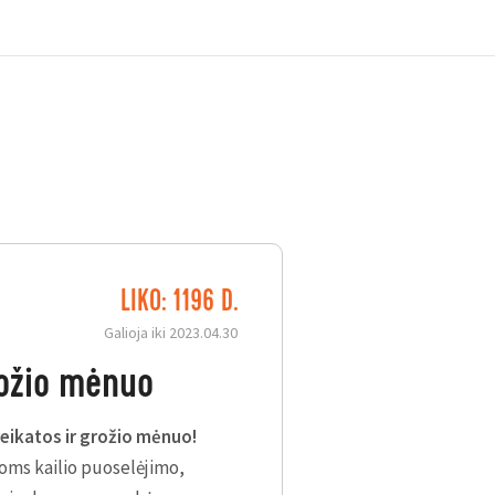
LIKO: 1196 D.
Galioja iki 2023.04.30
rožio mėnuo
eikatos ir grožio mėnuo!
oms kailio puoselėjimo,