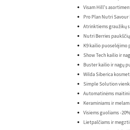
Visam Hill's asortime
Pro Plan Nutri Savour
Atrinktiems graužikų
Nutri Berries paukšči
K9 kailio puoselėjim
Show Tech kailio ir n
Buster kailio ir nagų
Wilda Siberica kosme
Simple Solution vien
Automatinėms maitini
Keraminiams ir melam
Visiems guoliams -20
Lietpalčiams ir megzt