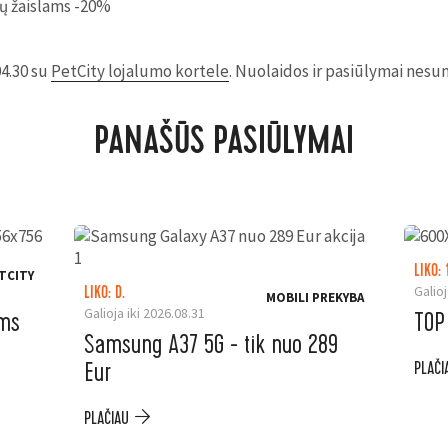
ių žaislams -20%
04.30 su
PetCity lojalumo kortele
. Nuolaidos ir pasiūlymai nes
PANAŠŪS PASIŪLYMAI
LIKO: 
TCITY
Galioj
LIKO: D.
MOBILI PREKYBA
Galioja iki 2026.08.31
ėms
TOP
Samsung A37 5G - tik nuo 289
Eur
PLAČI
PLAČIAU