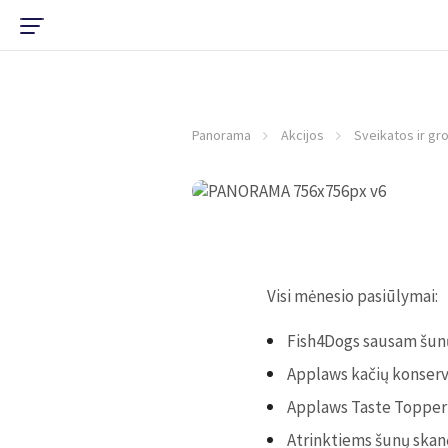
Panorama
Akcijos
Sveikatos ir gr
Visi mėnesio pasiūlymai:
Fish4Dogs sausam šunų 
Applaws kačių konserv
Applaws Taste Topper
Atrinktiems šunų skan