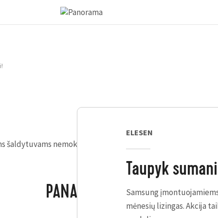
!
ELESEN
šaldytuvams nemokamas 10 mėnesių lizingas. Akcija taikoma 
Taupyk sumani
PANAŠŪS PASIŪLYMAI
Samsung įmontuojamiems
mėnesių lizingas. Akcija t