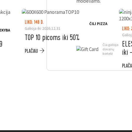
modeliams.
LIKO: 148 D.
ČILI PIZZA
Galioja iki 2026.12.31
LIKO: 
EKYBA
Galioj
TOP 10 picoms iki 50%
9
ELE
Čia galioja
dovanų
iki
PLAČIAU
kortelė
PLAČI