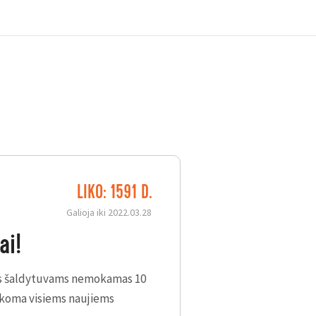
LIKO: 1591 D.
visiems naujiems
Galioja iki 2022.03.28
ai!
 šaldytuvams nemokamas 10
aikoma visiems naujiems