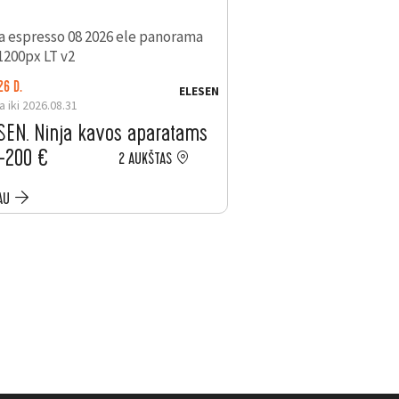
26 D.
LIKO: 26 D.
ELESEN
a iki 2026.08.31
Galioja iki 2026.08.31
SEN. Ninja kavos aparatams
ELESEN. Nemokama
 –200 €
mėnesių „Electrol
2 AUKŠTAS
Item
AU
PLAČIAU