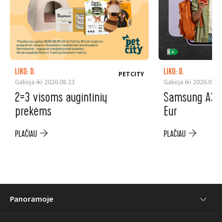
LIKO: D.
LIKO: D.
PETCITY
Galioja iki 2026.08.23
Galioja iki 2026.08.3
2=3 visoms augintinių
Samsung A37 5
prekėms
Eur
PLAČIAU
PLAČIAU
Panoramoje