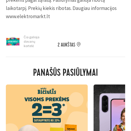
prekėms pagal sąrašą. Pasiūlymas galioja ribotą
laikotarpį. Prekių kiekis ribotas. Daugiau informacijos
www.elektromarkt.lt
Čia galioja
dovanų
2 AUKŠTAS
kortelė
PANAŠŪS PASIŪLYMAI