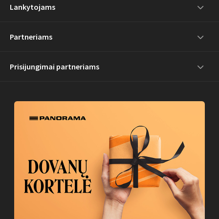
Lankytojams
Partneriams
Prisijungimai partneriams