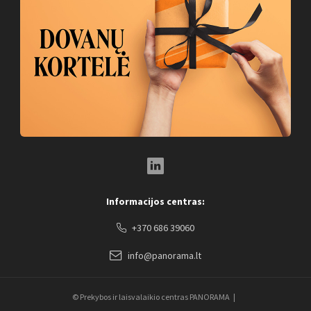
LinkedIn Social Link
Informacijos centras:
+370 686 39060
info@panorama.lt
© Prekybos ir laisvalaikio centras PANORAMA