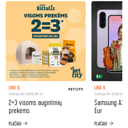
LIKO: D.
LIKO: D.
PETCITY
Galioja iki 2026.08.23
Galioja iki 2026.08.3
2=3 visoms augintinių
Samsung A37 5
prekėms
Eur
PLAČIAU
PLAČIAU