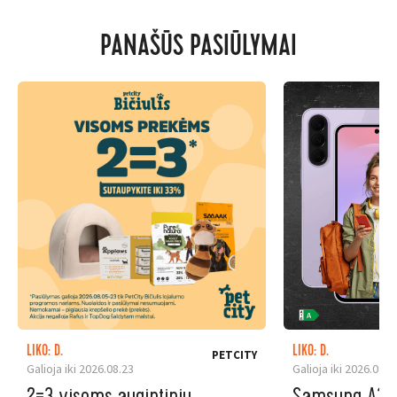
PANAŠŪS PASIŪLYMAI
LIKO: D.
LIKO: D.
PETCITY
Galioja iki 2026.08.23
Galioja iki 2026.08.3
2=3 visoms augintinių
Samsung A37 5