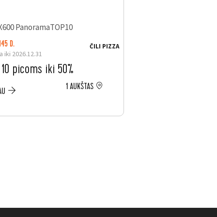
145 D.
ČILI PIZZA
a iki 2026.12.31
LIKO: 23 D.
Galioja iki 2026.08.31
 10 picoms iki 50%
ELESEN. Ninja ka
1 AUKŠTAS
iki –200 €
AU
PLAČIAU