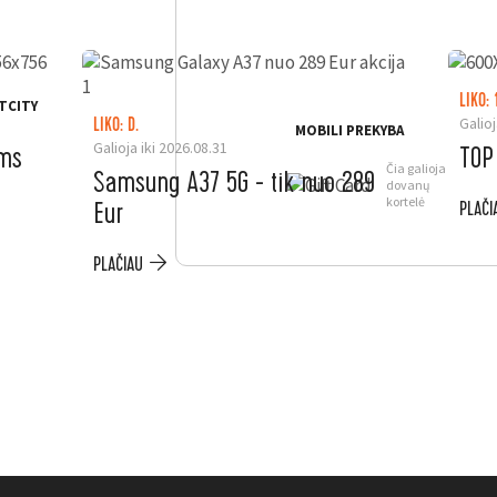
LIKO: 
TCITY
Galioj
LIKO: D.
MOBILI PREKYBA
Galioja iki 2026.08.31
ėms
TOP
Čia galioja
Samsung A37 5G - tik nuo 289
dovanų
kortelė
Eur
PLAČI
PLAČIAU