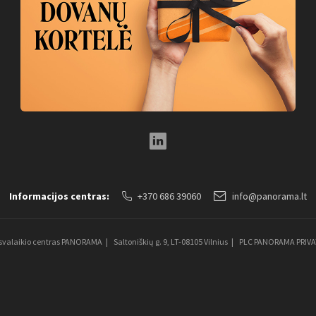
LinkedIn Social Link
Informacijos centras:
+370 686 39060
info@panorama.lt
aisvalaikio centras PANORAMA
Saltoniškių g. 9, LT-08105 Vilnius
PLC PANORAMA PRIV