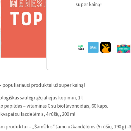
super kainą!
– populiariausi produktai už super kainą!
logiškas saulėgrąžų aliejus kepimui, 1 l
papildas – vitaminas C su bioflavonoidais, 60 kaps.
apai su lazdelėmis, 4 rūšių, 200 ml
iam produktui – „ŠamŪkis“ šamo užkandėlėms (5 rūšių, 190 g) -