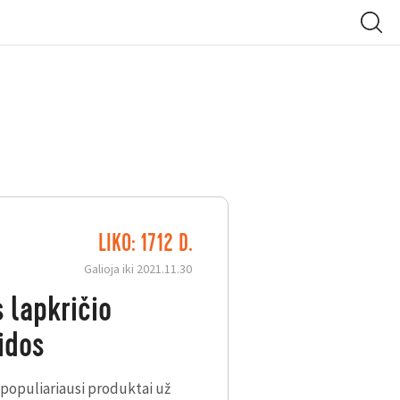
LIKO: 1712 D.
Galioja iki 2021.11.30
 lapkričio
idos
 populiariausi produktai už