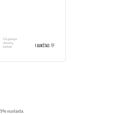
Čia galioja
dovanų
1 AUKŠTAS
kortelė
35% nuolaida.