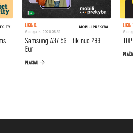
LIKO: D.
LIKO: 
TCITY
MOBILI PREKYBA
Galioja iki 2026.08.31
Galioj
ėms
Samsung A37 5G - tik nuo 289
TOP
Eur
PLAČI
PLAČIAU