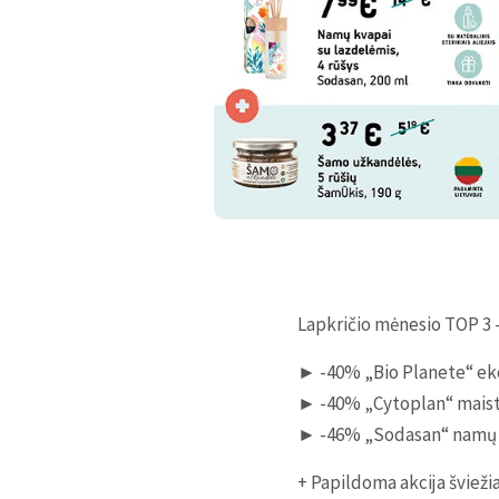
Lapkričio mėnesio TOP 3 
► -40% „Bio Planete“ eko
► -40% „Cytoplan“ maisto 
► -46% „Sodasan“ namų kv
+ Papildoma akcija šviež