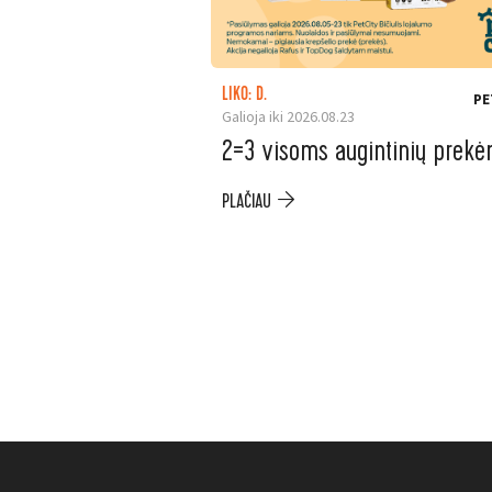
LIKO: D.
PE
Galioja iki 2026.08.23
2=3 visoms augintinių prek
PLAČIAU