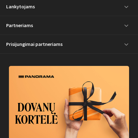
Lankytojams
Partneriams
Prisijungimai partneriams