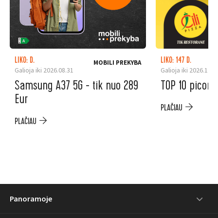
LIKO: D.
LIKO: 147 D.
MOBILI PREKYBA
Galioja iki 2026.08.31
Galioja iki 2026.12.3
Samsung A37 5G - tik nuo 289
TOP 10 picoms
Eur
PLAČIAU
PLAČIAU
Panoramoje