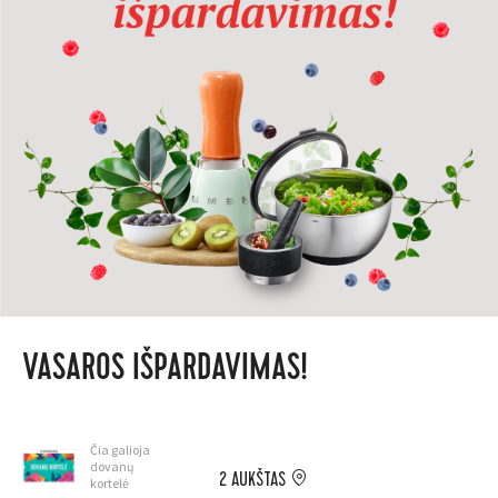
VASAROS IŠPARDAVIMAS!
Čia galioja
dovanų
2 AUKŠTAS
kortelė