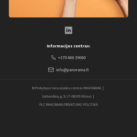
LinkedIn Social Link
Informacijos centras:
+370 686 39060
info@panorama.lt
© Prekybos ir laisvalaikio centras PANORAMA
Saltoniškių g. 9, LT-08105 Vilnius
PLC PANORAMA PRIVATUMO POLITIKA