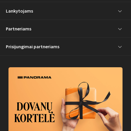
Lankytojams
Partneriams
Prisijungimai partneriams