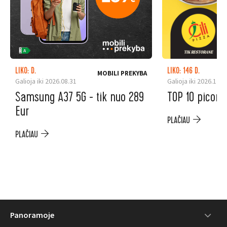
LIKO: D.
LIKO: 146 D.
MOBILI PREKYBA
Galioja iki 2026.08.31
Galioja iki 2026.12.3
Samsung A37 5G - tik nuo 289
TOP 10 picoms
Eur
PLAČIAU
PLAČIAU
Panoramoje