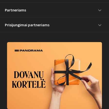
Partneriams
Prisijungimai partneriams