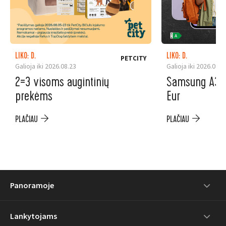
LIKO: D.
LIKO: D.
PETCITY
Galioja iki 2026.08.23
Galioja iki 2026.08.3
2=3 visoms augintinių
Samsung A37 5
prekėms
Eur
PLAČIAU
PLAČIAU
Panoramoje
Lankytojams