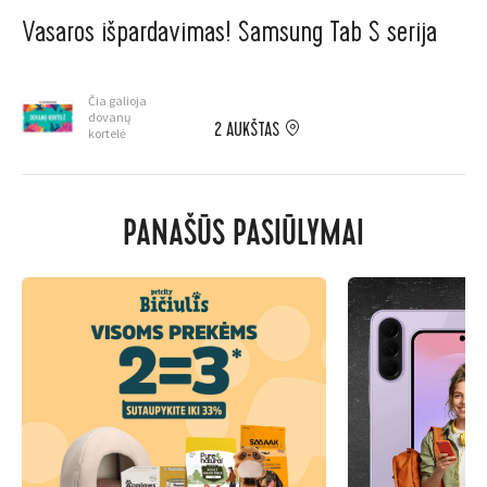
Vasaros išpardavimas! Samsung Tab S serija
Čia galioja
dovanų
2 AUKŠTAS
kortelė
PANAŠŪS PASIŪLYMAI