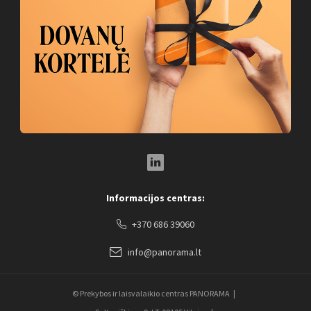
LinkedIn Social Link
Informacijos centras:
+370 686 39060
info@panorama.lt
© Prekybos ir laisvalaikio centras PANORAMA