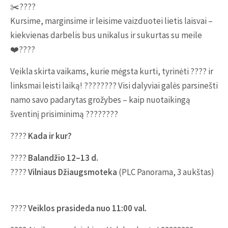
✂️????
Kursime, marginsime ir leisime vaizduotei lietis laisvai –
kiekvienas darbelis bus unikalus ir sukurtas su meile
❤️????
Veikla skirta vaikams, kurie mėgsta kurti, tyrinėti ???? ir
linksmai leisti laiką! ???????? Visi dalyviai galės parsinešti
namo savo padarytas grožybes – kaip nuotaikingą
šventinį prisiminimą ????????
????
Kada ir kur?
????️
Balandžio 12–13 d.
????
Vilniaus Džiaugsmoteka
(PLC Panorama, 3 aukštas)
????
Veiklos prasideda nuo 11:00 val.