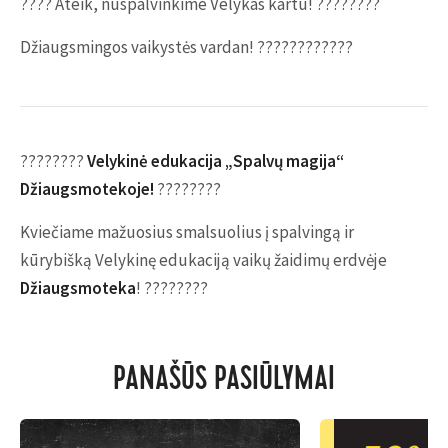
???? Ateik, nuspalvinkime Velykas kartu! ????????️
Džiaugsmingos vaikystės vardan! ????????????
????????
Velykinė edukacija „Spalvų magija“
Džiaugsmotekoje!
????????
Kviečiame mažuosius smalsuolius į spalvingą ir
kūrybišką Velykinę edukaciją vaikų žaidimų erdvėje
Džiaugsmoteka
! ????????️
PANAŠŪS PASIŪLYMAI