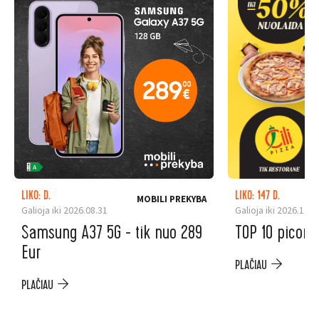
LIKO: D.
LIKO: 147 D.
MOBILI PREKYBA
Galioja iki 2026.08.31
Galioja iki 2026.12.3
Samsung A37 5G - tik nuo 289
TOP 10 picoms
Eur
PLAČIAU
PLAČIAU