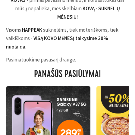
KOVAS
- pirmas pavasario mėnuo, ir nors šaltukas dar
mūsų nepalieka, mes skelbiam
KOVĄ - SUKNELIŲ
MĖNESIU!
Visoms
HAPPEAK
suknelėms, tiek moteriškoms, tiek
vaikiškoms -
VISĄ KOVO MĖNESĮ taikysime 30%
nuolaida
.
Pasimatuokime pavasarį drauge.
PANAŠŪS PASIŪLYMAI