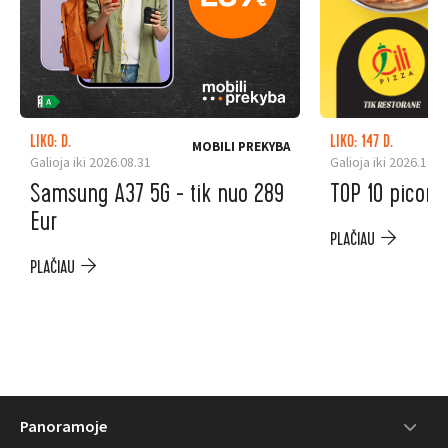
LIKO: D.
LIKO: 147 D.
MOBILI PREKYBA
Galioja iki 2026.08.31
Galioja iki 2026.12.3
Samsung A37 5G - tik nuo 289
TOP 10 picoms
Eur
PLAČIAU
PLAČIAU
Panoramoje