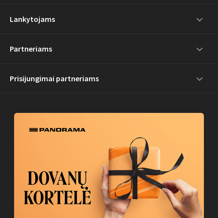
Lankytojams
Partneriams
Prisijungimai partneriams