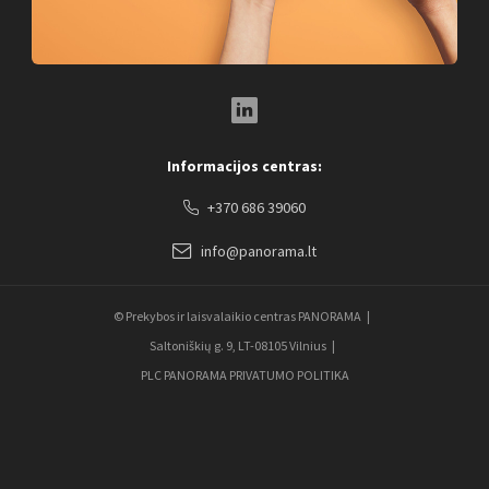
LinkedIn Social Link
Informacijos centras:
+370 686 39060
info@panorama.lt
© Prekybos ir laisvalaikio centras PANORAMA
Saltoniškių g. 9, LT-08105 Vilnius
PLC PANORAMA PRIVATUMO POLITIKA