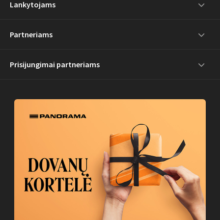
Lankytojams
Partneriams
Prisijungimai partneriams