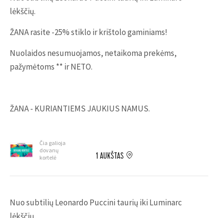
lėkščių.
ŽANA rasite -25% stiklo ir krištolo gaminiams!
Nuolaidos nesumuojamos, netaikoma prekėms,
pažymėtoms ** ir NETO.
ŽANA - KURIANTIEMS JAUKIUS NAMUS.
Čia galioja
dovanų
1 AUKŠTAS
kortelė
Nuo subtilių Leonardo Puccini taurių iki Luminarc
lėkščių.