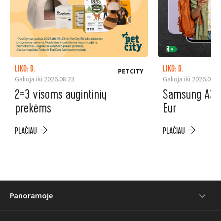
LIKO: D.
LIKO: D.
PETCITY
Galioja iki 2026.08.23
Galioja iki 2026.08.3
2=3 visoms augintinių
Samsung A37 5
prekėms
Eur
PLAČIAU
PLAČIAU
Panoramoje