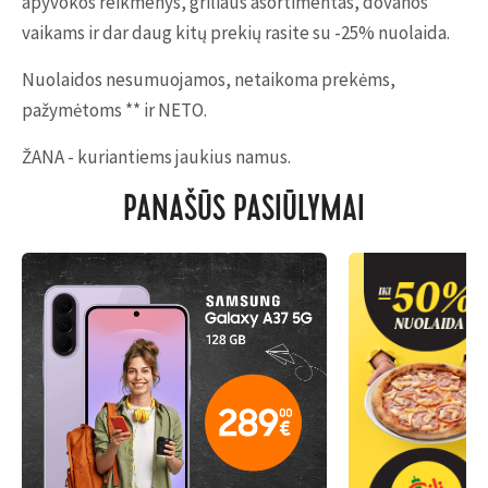
apyvokos reikmenys, griliaus asortimentas, dovanos
vaikams ir dar daug kitų prekių rasite su -25% nuolaida.
Nuolaidos nesumuojamos, netaikoma prekėms,
pažymėtoms ** ir NETO.
ŽANA - kuriantiems jaukius namus.
PANAŠŪS PASIŪLYMAI