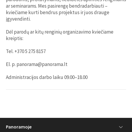
ar seminarams. Mes pasirengę bendradarbiauti –
kviečiame kurti bendrus projektus ir juos drauge
įgyvendinti.
Dėl parodų ar kitų renginių organizavimo kviečiame
kreiptis:
Tel. +370 5 275 8157
El. p. panorama@panorama.lt
Administracijos darbo laiku 09.00–18.00
Panoramoje