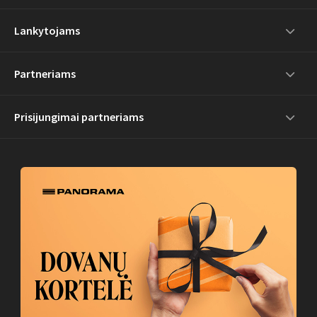
Lankytojams
Partneriams
Prisijungimai partneriams