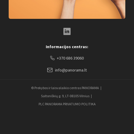
LinkedIn Social Link
Informacijos centras:
+370 686 39060
info@panorama.lt
© Prekybos ir laisvalaikio centras PANORAMA
Saltoniškių g. 9, LT-08105 Vilnius
PLC PANORAMA PRIVATUMO POLITIKA