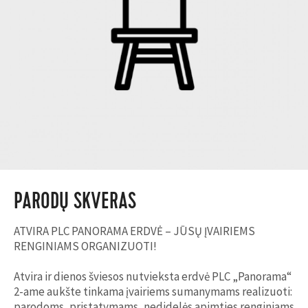
PARODŲ SKVERAS
ATVIRA PLC PANORAMA ERDVĖ – JŪSŲ ĮVAIRIEMS
RENGINIAMS ORGANIZUOTI!
Atvira ir dienos šviesos nutvieksta erdvė PLC „Panorama“
2-ame aukšte tinkama įvairiems sumanymams realizuoti:
parodoms, pristatymams, nedidelės apimties renginiams