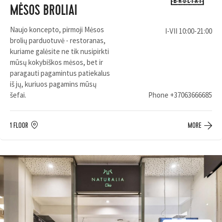
MĖSOS BROLIAI
Naujo koncepto, pirmoji Mėsos
I-VII 10:00-21:00
brolių parduotuvė - restoranas,
kuriame galėsite ne tik nusipirkti
mūsų kokybiškos mėsos, bet ir
paragauti pagamintus patiekalus
iš jų, kuriuos pagamins mūsų
šefai.
Phone
+37063666685
1 FLOOR
MORE