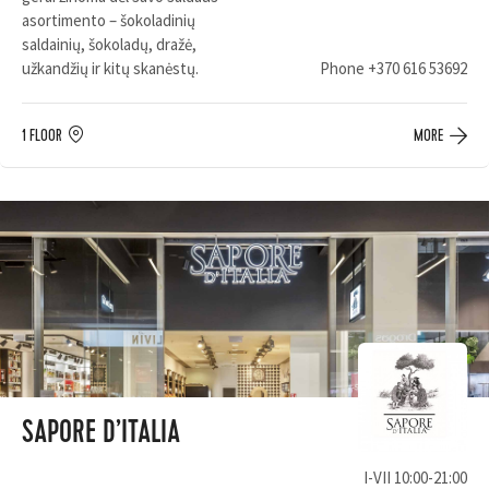
asortimento – šokoladinių
saldainių, šokoladų, dražė,
užkandžių ir kitų skanėstų.
Phone
+370 616 53692
1 FLOOR
MORE
SAPORE D’ITALIA
I-VII 10:00-21:00