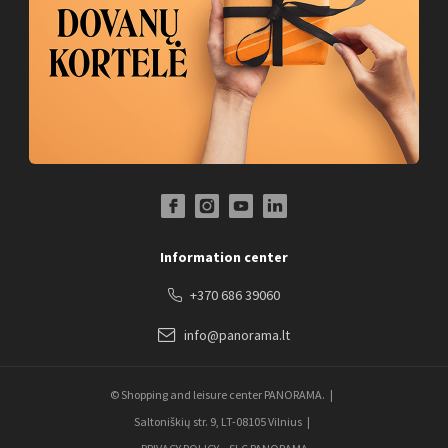
Facebook Profile Link
Instagram Profile Link
Youtube Channel Link
LinkedIn Social Link
Information center
+370 686 39060
info@panorama.lt
© Shopping and leisure center PANORAMA.
Saltoniškių str. 9, LT-08105 Vilnius