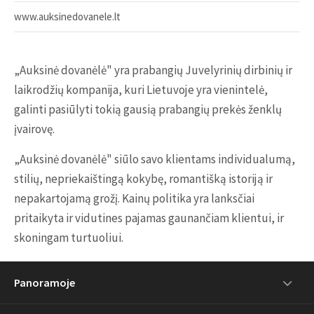
www.auksinedovanele.lt
„Auksinė dovanėlė" yra prabangių Juvelyrinių dirbinių ir
laikrodžių kompanija, kuri Lietuvoje yra vienintelė,
galinti pasiūlyti tokią gausią prabangių prekės ženklų
įvairovę.
„Auksinė dovanėlė" siūlo savo klientams individualumą,
stilių, nepriekaištingą kokybę, romantišką istoriją ir
nepakartojamą grožį. Kainų politika yra lanksčiai
pritaikyta ir vidutines pajamas gaunančiam klientui, ir
skoningam turtuoliui.
Panoramoje