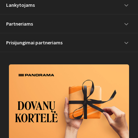
Lankytojams
Partneriams
Prisijungimai partneriams