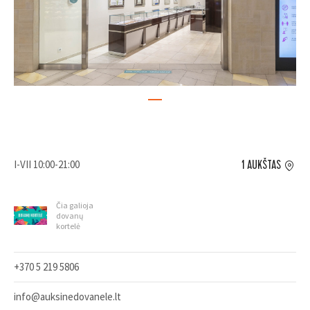
I-VII 10:00-21:00
1 AUKŠTAS
Čia galioja
dovanų
kortelė
+370 5 219 5806
info@auksinedovanele.lt