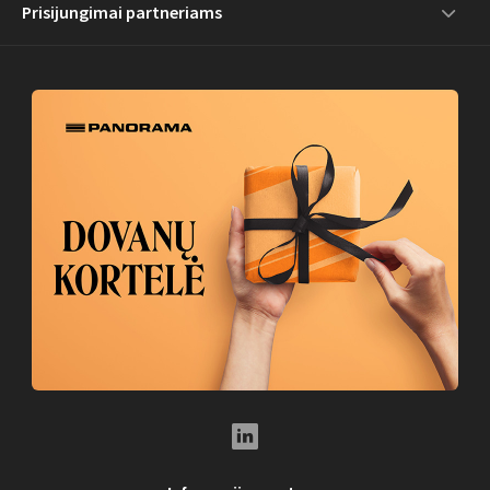
Prisijungimai partneriams
LinkedIn Social Link