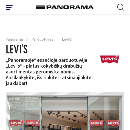
Panorama
Parduotuvės
Levi's
LEVI'S
„Panoramoje“ esančioje parduotuvėje
„Levi's“ - platus kokybiškų drabužių
asortimentas geromis kainomis.
Apsilankykite, išsirinkite ir atsinaujinkite
jau dabar!