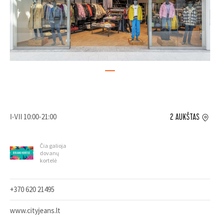
I-VII 10:00-21:00
2 AUKŠTAS
Čia galioja
dovanų
kortelė
+370 620 21495
www.cityjeans.lt