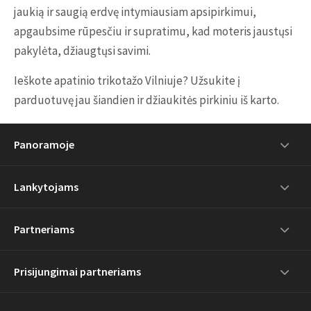
jaukią ir saugią erdvę intymiausiam apsipirkimui,
apgaubsime rūpesčiu ir supratimu, kad moteris jaustųsi
pakylėta, džiaugtųsi savimi.
Ieškote apatinio trikotažo Vilniuje? Užsukite į
parduotuvę jau šiandien ir džiaukitės pirkiniu iš karto.
Panoramoje
Lankytojams
Partneriams
Prisijungimai partneriams