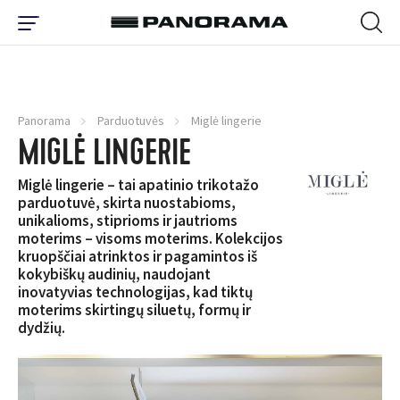
Panorama
Parduotuvės
Miglė lingerie
MIGLĖ LINGERIE
Miglė lingerie – tai apatinio trikotažo
parduotuvė, skirta nuostabioms,
unikalioms, stiprioms ir jautrioms
moterims – visoms moterims. Kolekcijos
kruopščiai atrinktos ir pagamintos iš
kokybiškų audinių, naudojant
inovatyvias technologijas, kad tiktų
moterims skirtingų siluetų, formų ir
dydžių.