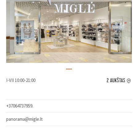
I-VII 10:00-21:00
2 AUKŠTAS
+37064737959.
panorama@migle.lt