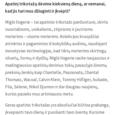
Apatinį trikotažą dėvime kiekvieną dieną, ar nemanai,
kad jis turi mus džiuginti ir įkvėpti?
Miglė lingerie – tai apatinio trikotažo parduotuvė, skirta
nuostabioms, unikalioms, stiprioms ir jautrioms
moterims – visoms moterims. Kolekcijos kruopščiai
atrinktos ir pagamintos iš kokybiškų audinių, naudojant
inovatyvias technologijas, kad tiktų moterims skirtingų
siluetų, formų ir dydžių. Miglė lingerie rasite naujausius ir
madingiausius apatinių derinius tokių pasaulyje žinomų
prekinių ženklų kaip Chantelle, Passionata, Chantal
Thomass, Wacoal, Calvin Klein, Tommy Hilfiger, Aubade,
Fila, Selene, Nikol Djumon ir dar daugiau naujienų,
kurios pasieks mus artimiausiu metu.
Geras apatinis trikotažas yra absoliučiai būtina prabanga,
įkvepianti tavo dieną ir puošianti tavo šventę. Kursime