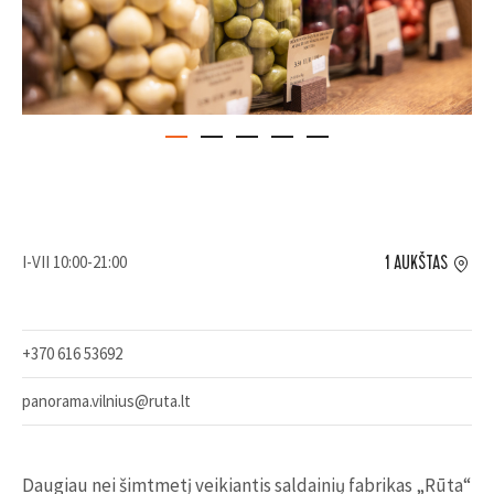
I-VII 10:00-21:00
1 AUKŠTAS
+370 616 53692
panorama.vilnius@ruta.lt
Daugiau nei šimtmetį veikiantis saldainių fabrikas „Rūta“