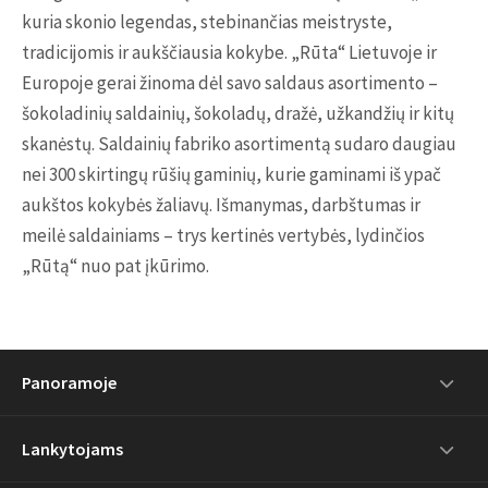
kuria skonio legendas, stebinančias meistryste,
tradicijomis ir aukščiausia kokybe. „Rūta“ Lietuvoje ir
Europoje gerai žinoma dėl savo saldaus asortimento –
šokoladinių saldainių, šokoladų, dražė, užkandžių ir kitų
skanėstų. Saldainių fabriko asortimentą sudaro daugiau
nei 300 skirtingų rūšių gaminių, kurie gaminami iš ypač
aukštos kokybės žaliavų. Išmanymas, darbštumas ir
meilė saldainiams – trys kertinės vertybės, lydinčios
„Rūtą“ nuo pat įkūrimo.
Panoramoje
Lankytojams