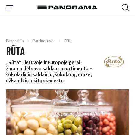
Panorama
Parduotuvės
Rūta
RŪTA
„Rūta“ Lietuvoje ir Europoje gerai
žinoma dėl savo saldaus asortimento –
šokoladinių saldainių, šokoladų, dražė,
užkandžių ir kitų skanėstų.