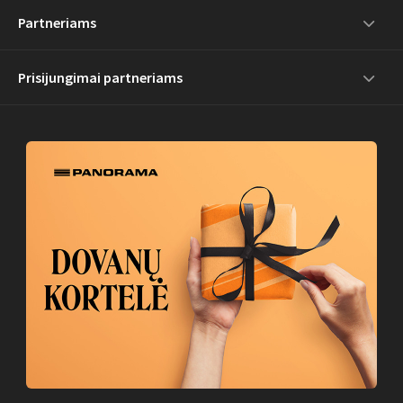
Partneriams
Prisijungimai partneriams