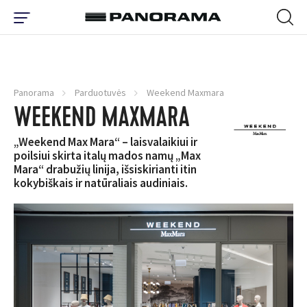
Panorama
Parduotuvės
Weekend Maxmara
WEEKEND MAXMARA
„Weekend Max Mara“ – laisvalaikiui ir
poilsiui skirta italų mados namų „Max
Mara“ drabužių linija, išsiskirianti itin
kokybiškais ir natūraliais audiniais.