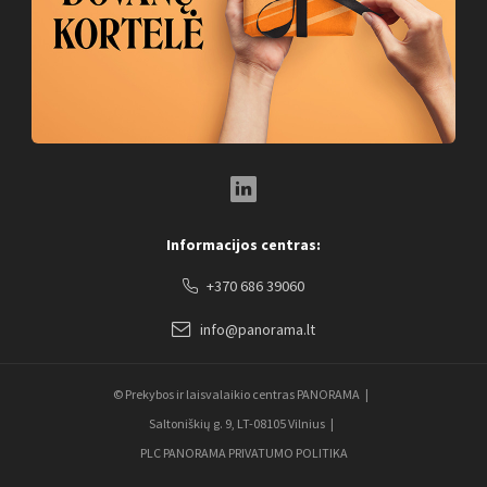
LinkedIn Social Link
Informacijos centras:
+370 686 39060
info@panorama.lt
© Prekybos ir laisvalaikio centras PANORAMA
Saltoniškių g. 9, LT-08105 Vilnius
PLC PANORAMA PRIVATUMO POLITIKA