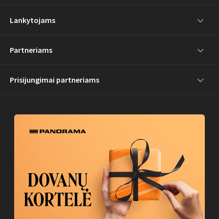
Lankytojams
Partneriams
Prisijungimai partneriams