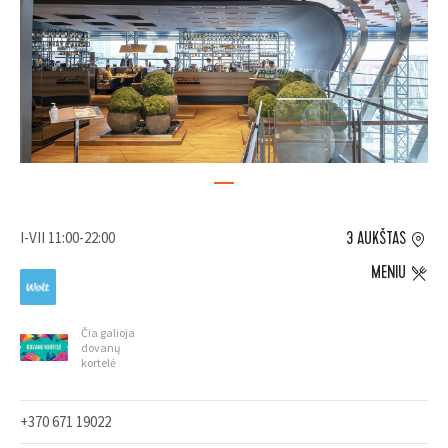
I-VII 11:00-22:00
3 AUKŠTAS
MENIU
Čia galioja
dovanų
kortelė
+370 671 19022