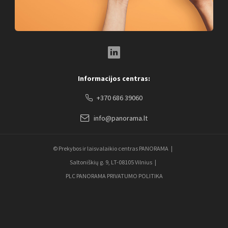
LinkedIn Social Link
Informacijos centras:
+370 686 39060
info@panorama.lt
© Prekybos ir laisvalaikio centras PANORAMA
Saltoniškių g. 9, LT-08105 Vilnius
PLC PANORAMA PRIVATUMO POLITIKA