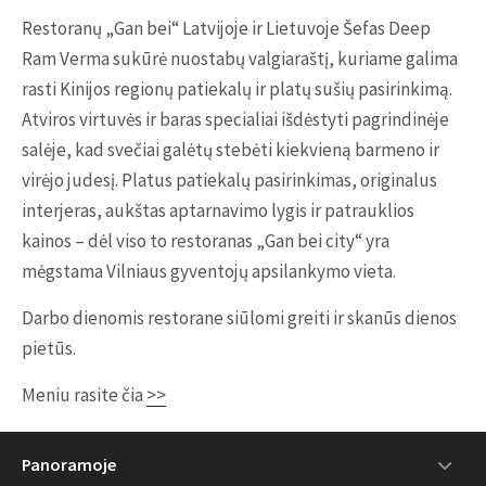
Restoranų „Gan bei“ Latvijoje ir Lietuvoje Šefas Deep
Ram Verma sukūrė nuostabų valgiaraštį, kuriame galima
rasti Kinijos regionų patiekalų ir platų sušių pasirinkimą.
Atviros virtuvės ir baras specialiai išdėstyti pagrindinėje
salėje, kad svečiai galėtų stebėti kiekvieną barmeno ir
virėjo judesį. Platus patiekalų pasirinkimas, originalus
interjeras, aukštas aptarnavimo lygis ir patrauklios
kainos – dėl viso to restoranas „Gan bei city“ yra
mėgstama Vilniaus gyventojų apsilankymo vieta.
Darbo dienomis restorane siūlomi greiti ir skanūs dienos
pietūs.
Meniu rasite čia
>>
Panoramoje