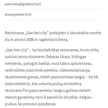
panorama@ganbeicity.lt
www.ganbeicity.lt
Restoranas „Gan bei city” prekybos ir laisvalaikio centre
duris atvėrė 2008 m. lapkričio 6 dieną.
„Gan bei city“ – tai šiuolaikiškas restoranas, kurio stilių
sukūrė latvių dizaineris Oskaras Skara. Stilingas
interjeras, patogūs baldai, nuostabus apšvietimas,
veidrodinės plazminės panelės, videoinstalizacija,
skaitmeninis garsas, dideli panoraminiai langai – tai tik
maža dalelė to, kas sukuria jaukią atmosferą
restorane.Pro panoraminius langus galima stebėti
miesto gyvenimą tarsi iš paukščio skrydžio. Valgiai –
puikus šio proceso palydovas.