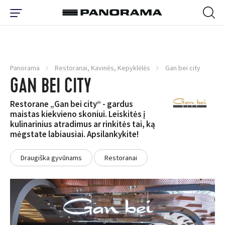
Panorama
Restoranai, Kavinės, Kepyklėlės
Gan bei city
GAN BEI CITY
Restorane „Gan bei city“ - gardus
maistas kiekvieno skoniui. Leiskitės į
kulinarinius atradimus ar rinkitės tai, ką
mėgstate labiausiai. Apsilankykite!
Draugiška gyvūnams
Restoranai