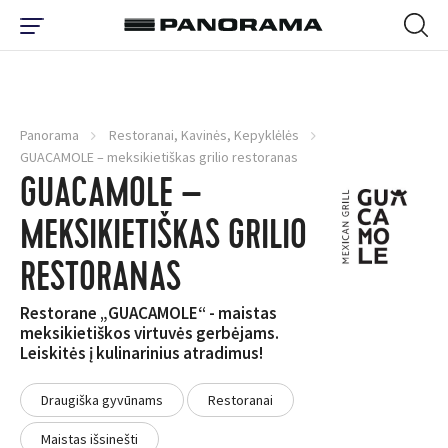
Panorama
Restoranai, Kavinės, Kepyklėlės
GUACAMOLE – meksikietiškas grilio restoranas
GUACAMOLE –
MEKSIKIETIŠKAS GRILIO
RESTORANAS
Restorane „GUACAMOLE“ - maistas
meksikietiškos virtuvės gerbėjams.
Leiskitės į kulinarinius atradimus!
Draugiška gyvūnams
Restoranai
Maistas išsinešti