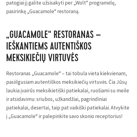
patogiai jį galite užsisakyti per „Wolt“ programėlę,
pasirinkę „Guacamole“ restoraną.
„GUACAMOLE“ RESTORANAS –
IEŠKANTIEMS AUTENTIŠKOS
MEKSIKIEČIŲ VIRTUVĖS
Restoranas „Guacamole“ – tai tobula vieta kiekvienam,
pasiilgusiam autentiškos meksikiečių virtuvės. Čia Jūsų
laukia įvairūs meksikietiški patiekalai, ruošiami su meile
ir atsidavimu: sriubos, užkandžiai, pagrindiniai
patiekalai, desertai, taip pat vaikiški patiekalai. Atvykite
į „Guacamole“ ir palepinkite savo skonio receptorius!