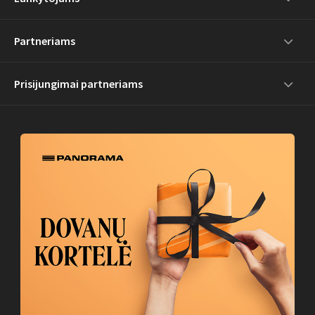
Partneriams
Prisijungimai partneriams