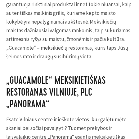
garantuoja rinktiniai produktai ir net tokie niuansai, kaip
autentiškas malkinis grilis, kuriame kepto maisto
kokybė yra nepalyginamai aukštesnė. Meksikiečių
maistas dažniausiai valgomas rankomis, taip sukuriamas
artimesnis ryšys su maistu, žmonėmis ir pačia kultūra.
„Guacamole“ – meksikiečių restoranas, kuris taps Jūsų
šeimos rato ir draugų susibūrimų vieta.
„GUACAMOLE“ MEKSIKIETIŠKAS
RESTORANAS VILNIUJE, PLC
„PANORAMA“
Esate Vilniaus centre ir ieškote vietos, kur galėtumėte
skaniai bei sočiai pavalgyti? Tuomet prekybos ir
laisvalaikio centre „Panorama“ esantis meksikietiškas