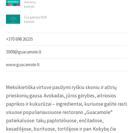
dovanų
kortelė
Čia galioja B2B
kortelė
+370 698 26235
3009@guacamole.lt
www.guacamole.lt
Meksikietiška virtuvė pasižymi ryškiu skoniu ir aštrių
prieskonių gausa. Avokadas, jūros gėrybės, aitriosios
paprikos ir kukurūzai – ingredientai, kuriuose galite rasti
visuose populiariausiuose restorano „Guacamole“
patiekaluose: takų paplotėliuose, enčiladose,
kesadilijose, burituose, tortilijose ir pan. Kokybę čia