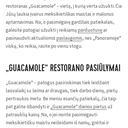
restoranas „Guacamole“ – vietą, į kurią verta užsukti. Čia
Jūsų laukia įvairus meksikietiškas maistas ir malonus
aptarnavimas. Na, o pasimėgavę gardžiais patiekalais,
galėsite patogiai užsukti į reikiamą
parduotuvę
ar
pasinaudoti aktualiomis
paslaugomis
, nes „Panoramoje“
viską, ko reikia, rasite po vienu stogu.
„GUACAMOLE“ RESTORANO PASIŪLYMAI
„Guacamole“ – patogus pasirinkimas tiek leidžiant
laisvalaikį su šeima ar draugais, tiek darbo dieną, pietų
pertraukos metu. Be meniu esančių patiekalų, čia taip
pat galite išbandyti ir
„Guacamole“ dienos pietus
už
patrauklią kainą. Na, o jei norite pasimėgauti
meksikietišku maistu neišeidami iš namų, greitai ir