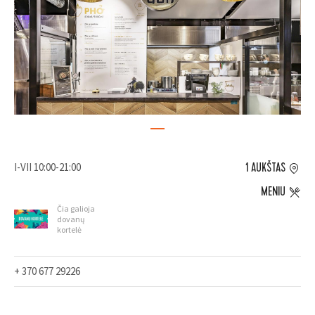
I-VII 10:00-21:00
1 AUKŠTAS
MENIU
Čia galioja
dovanų
kortelė
+ 370 677 29226