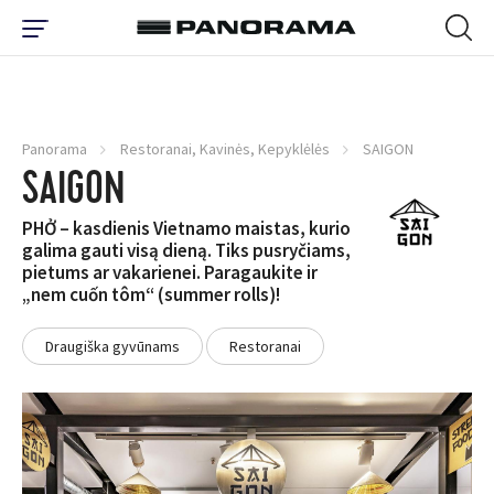
Panorama
Restoranai, Kavinės, Kepyklėlės
SAIGON
SAIGON
PHỞ – kasdienis Vietnamo maistas, kurio
galima gauti visą dieną. Tiks pusryčiams,
pietums ar vakarienei. Paragaukite ir
„nem cuốn tôm“ (summer rolls)!
Draugiška gyvūnams
Restoranai