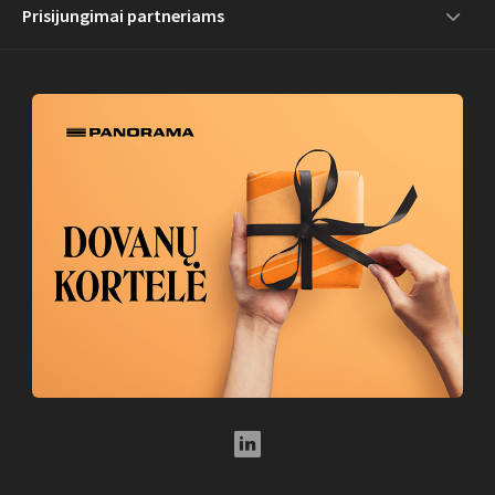
Prisijungimai partneriams
LinkedIn Social Link