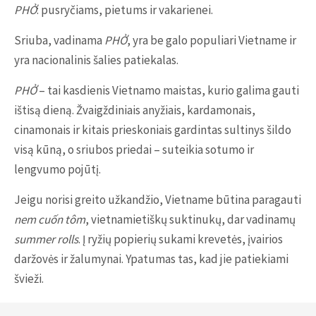
PHỞ
: pusryčiams, pietums ir vakarienei.
Sriuba, vadinama
PHỞ
, yra be galo populiari Vietname ir
yra nacionalinis šalies patiekalas.
PHỞ
– tai kasdienis Vietnamo maistas, kurio galima gauti
ištisą dieną. Žvaigždiniais anyžiais, kardamonais,
cinamonais ir kitais prieskoniais gardintas sultinys šildo
visą kūną, o sriubos priedai – suteikia sotumo ir
lengvumo pojūtį.
Jeigu norisi greito užkandžio, Vietname būtina paragauti
nem cuốn tôm
, vietnamietiškų suktinukų, dar vadinamų
summer rolls
. Į ryžių popierių sukami krevetės, įvairios
daržovės ir žalumynai. Ypatumas tas, kad jie patiekiami
švieži.