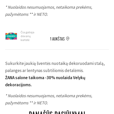
* Nuolaidos nesumuojamos, netaikoma prekėms,
pažymėtoms ** ir NETO.
Čia galioja
dovanų
1 AUKŠTAS
kortelė
Sukurkite jaukią šventės nuotaiką dekoruodami stalą,
palanges ar lentynas subtiliomis detalėmis.
ŽANA salone taikoma -30% nuolaida Velykų
dekoracijoms.
* Nuolaidos nesumuojamos, netaikoma prekėms,
pažymėtoms ** ir NETO.