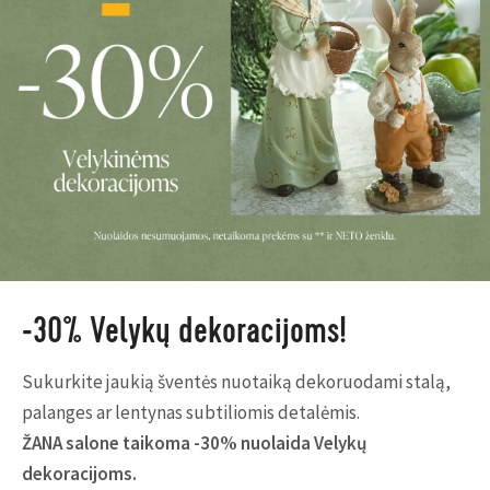
-30% Velykų dekoracijoms!
Sukurkite jaukią šventės nuotaiką dekoruodami stalą,
palanges ar lentynas subtiliomis detalėmis.
ŽANA salone taikoma -30% nuolaida Velykų
dekoracijoms.