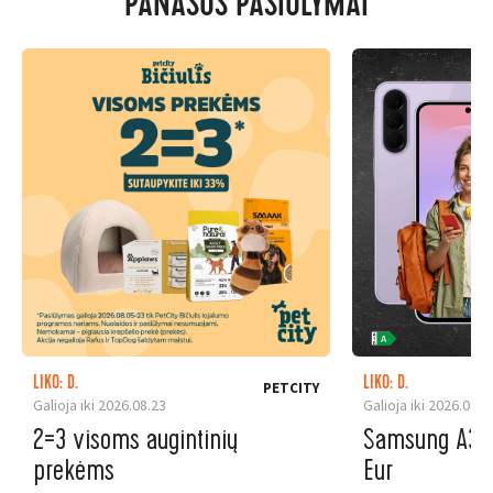
PANAŠŪS PASIŪLYMAI
LIKO: D.
LIKO: D.
PETCITY
Galioja iki 2026.08.23
Galioja iki 2026.08.3
2=3 visoms augintinių
Samsung A37 5
prekėms
Eur