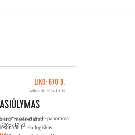
LIKO: 670 D.
Galioja iki 2024.10.06
PASIŪLYMAS
ssiano“ majonezas su
Wiesenmilch“ ekologiškas,