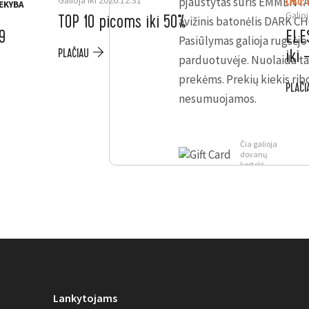
Galioja iki 2026.12.31
pjaustytas sūris EMMENTAL
LIKO: 
EKYBA
Galioj
TOP 10 picoms iki 50%
avižinis batonėlis DARK C
9
ELE
Pasiūlymas galioja
rugsėjo 
iki
PLAČIAU
parduotuvėje. Nuolaida ta
prekėms. Prekių kiekis rib
PLAČI
nesumuojamos.
Čia galioja
dovanų
kortelė
Lankytojams