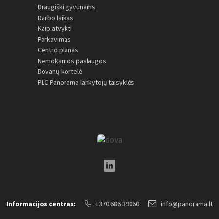
Draugiški gyvūnams
Darbo laikas
Kaip atvykti
Parkavimas
Centro planas
Nemokamos paslaugos
Dovanų kortelė
PLC Panorama lankytojų taisyklės
LinkedIn Social Link
Informacijos centras:
+370 686 39060
info@panorama.lt