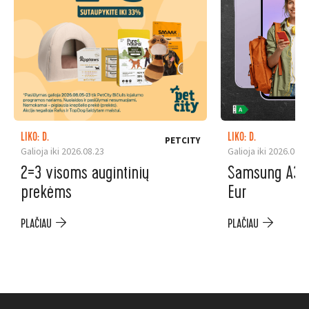
LIKO: D.
LIKO: D.
PETCITY
Galioja iki 2026.08.23
Galioja iki 2026.08.3
2=3 visoms augintinių
Samsung A37 5
prekėms
Eur
PLAČIAU
PLAČIAU