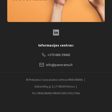
LinkedIn Social Link
Informacijos centras:
+370 686 39060
info@panorama.lt
© Prekybos ir laisvalaikio centras PANORAMA
Saltoniškių g. 9, LT-08105 Vilnius
PLC PANORAMA PRIVATUMO POLITIKA