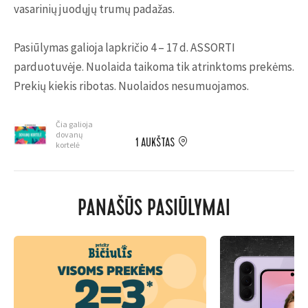
vasarinių juodųjų trumų padažas.
Pasiūlymas galioja lapkričio 4 – 17 d. ASSORTI
parduotuvėje. Nuolaida taikoma tik atrinktoms prekėms.
Prekių kiekis ribotas. Nuolaidos nesumuojamos.
Čia galioja
dovanų
1 AUKŠTAS
kortelė
PANAŠŪS PASIŪLYMAI