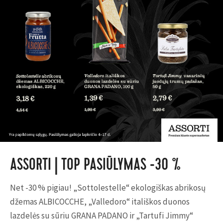
ASSORTI | TOP PASIŪLYMAS -30 %
Net -30 % pigiau!
„Sottolestelle“ ekologiškas abrikosų
džemas ALBICOCCHE, „Valledoro“ itališkos duonos
lazdelės su sūriu GRANA PADANO ir „Tartufi Jimmy“