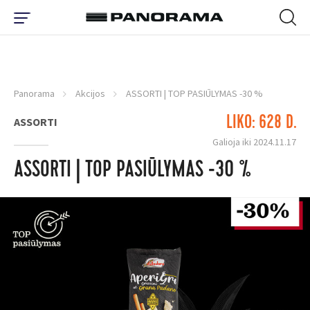
Panorama
Akcijos
ASSORTI | TOP PASIŪLYMAS -30 %
LIKO: 628 D.
ASSORTI
Galioja iki 2024.11.17
ASSORTI | TOP PASIŪLYMAS -30 %