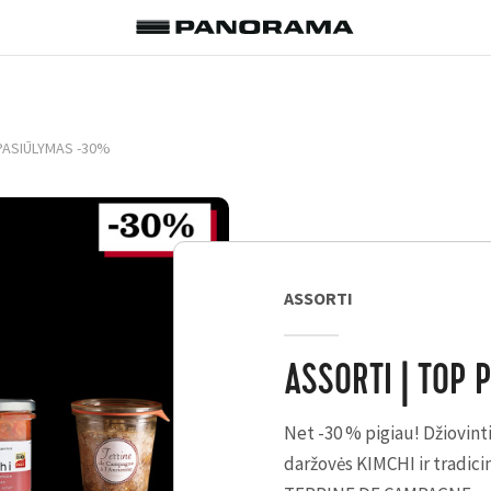
 PASIŪLYMAS -30%
ASSORTI
ASSORTI | TOP
Net -30 % pigiau! Džiovint
daržovės KIMCHI ir tradici