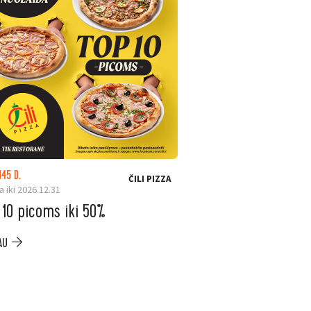
145 D.
LIKO: 23 D.
ČILI PIZZA
a iki 2026.12.31
Galioja iki 2026.08.31
 10 picoms iki 50%
ELESEN. Ninja ka
iki –200 €
AU
PLAČIAU