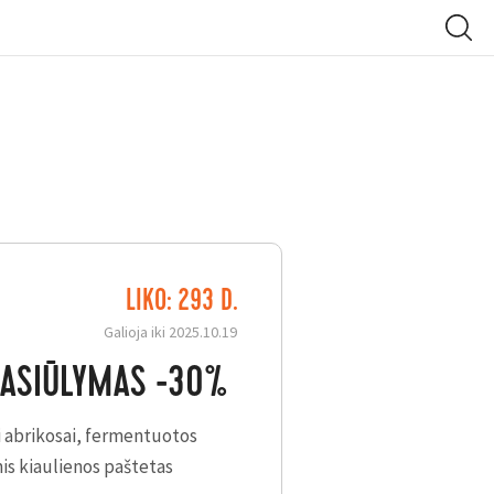
LIKO: 293 D.
Galioja iki 2025.10.19
 PASIŪLYMAS -30%
i abrikosai, fermentuotos
nis kiaulienos paštetas