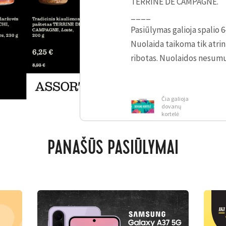
TERRINE DE CAMPAGNE.
____
Pasiūlymas galioja
spalio 6
Nuolaida taikoma tik atri
ribotas. Nuolaidos nesum
Čia galioja
dovanų
kortelė
PANAŠŪS PASIŪLYMAI