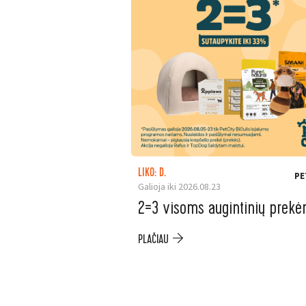
LIKO: D.
PE
Galioja iki 2026.08.23
2=3 visoms augintinių prek
PLAČIAU