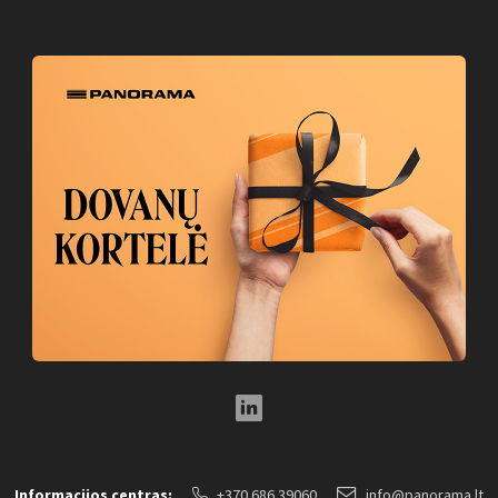
LinkedIn Social Link
Informacijos centras:
+370 686 39060
info@panorama.lt