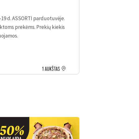
-19 d.
ASSORTI parduotuvėje.
nktoms prekėms. Prekių kiekis
uojamos.
1 AUKŠTAS