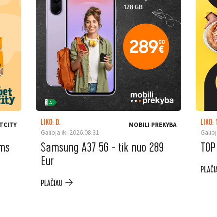
LIKO: D.
LIKO: 
TCITY
MOBILI PREKYBA
Galioja iki 2026.08.31
Galioj
ėms
Samsung A37 5G - tik nuo 289
TOP
Eur
PLAČI
PLAČIAU