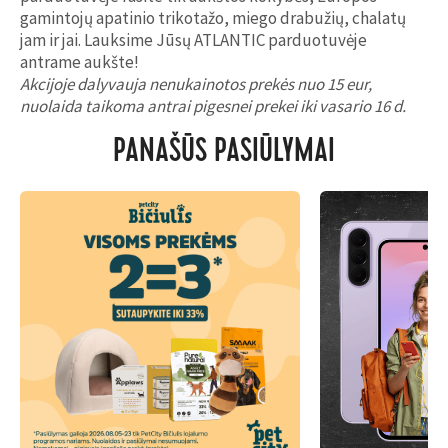
gamintojų apatinio trikotažo, miego drabužių, chalatų
jam ir jai. Lauksime Jūsų ATLANTIC parduotuvėje
antrame aukšte!
Akcijoje dalyvauja nenukainotos prekės nuo 15 eur,
nuolaida taikoma antrai pigesnei prekei iki vasario 16 d.
PANAŠŪS PASIŪLYMAI