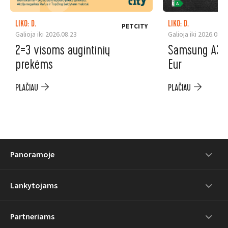
LIKO: D.
LIKO: D.
PETCITY
Galioja iki 2026.08.23
Galioja iki 2026.08.3
2=3 visoms augintinių
Samsung A37 5
prekėms
Eur
PLAČIAU
PLAČIAU
Panoramoje
Lankytojams
Partneriams