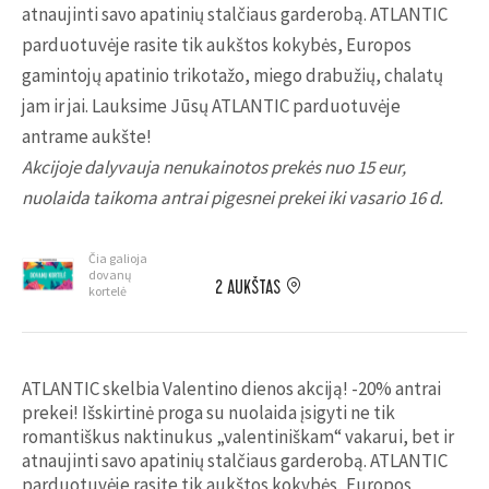
atnaujinti savo apatinių stalčiaus garderobą. ATLANTIC
parduotuvėje rasite tik aukštos kokybės, Europos
gamintojų apatinio trikotažo, miego drabužių, chalatų
jam ir jai. Lauksime Jūsų ATLANTIC parduotuvėje
antrame aukšte!
Akcijoje dalyvauja nenukainotos prekės nuo 15 eur,
nuolaida taikoma antrai pigesnei prekei iki vasario 16 d.
Čia galioja
dovanų
2 AUKŠTAS
kortelė
ATLANTIC skelbia Valentino dienos akciją! -20% antrai
prekei! Išskirtinė proga su nuolaida įsigyti ne tik
romantiškus naktinukus „valentiniškam“ vakarui, bet ir
atnaujinti savo apatinių stalčiaus garderobą. ATLANTIC
parduotuvėje rasite tik aukštos kokybės, Europos