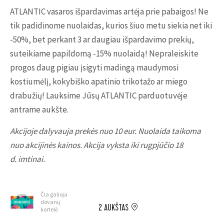
ATLANTIC vasaros išpardavimas artėja prie pabaigos! Ne
tik padidinome nuolaidas, kurios šiuo metu siekia net iki
-50%, bet perkant 3 ar daugiau išpardavimo prekių,
suteikiame papildomą -15% nuolaidą! Nepraleiskite
progos daug pigiau įsigyti madingą maudymosi
kostiumėlį, kokybiško apatinio trikotažo ar miego
drabužių! Lauksime Jūsų ATLANTIC parduotuvėje
antrame aukšte.
Akcijoje dalyvauja prekės nuo 10 eur. Nuolaida taikoma
nuo akcijinės kainos. Akcija vyksta iki rugpjūčio 18
d. imtinai.
Čia galioja
dovanų
2 AUKŠTAS
kortelė