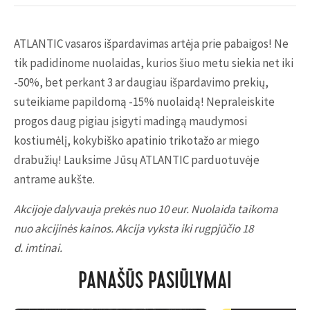
ATLANTIC vasaros išpardavimas artėja prie pabaigos! Ne
tik padidinome nuolaidas, kurios šiuo metu siekia net iki
-50%, bet perkant 3 ar daugiau išpardavimo prekių,
suteikiame papildomą -15% nuolaidą! Nepraleiskite
progos daug pigiau įsigyti madingą maudymosi
kostiumėlį, kokybiško apatinio trikotažo ar miego
drabužių! Lauksime Jūsų ATLANTIC parduotuvėje
antrame aukšte.
Akcijoje dalyvauja prekės nuo 10 eur. Nuolaida taikoma
nuo akcijinės kainos. Akcija vyksta iki rugpjūčio 18
d. imtinai.
PANAŠŪS PASIŪLYMAI