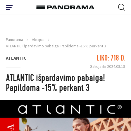
Panorama
Akcijos
ATLANTIC išpardavimo pabaiga! Papildoma -15% perkant 3
LIKO: 718 D.
ATLANTIC
Galioja iki 2024.08.18
ATLANTIC išpardavimo pabaiga!
Papildoma -15% perkant 3