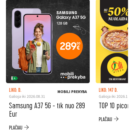
LIKO: D.
LIKO: 147 D.
MOBILI PREKYBA
Galioja iki 2026.08.31
Galioja iki 2026.12.3
Samsung A37 5G - tik nuo 289
TOP 10 picoms
Eur
PLAČIAU
PLAČIAU