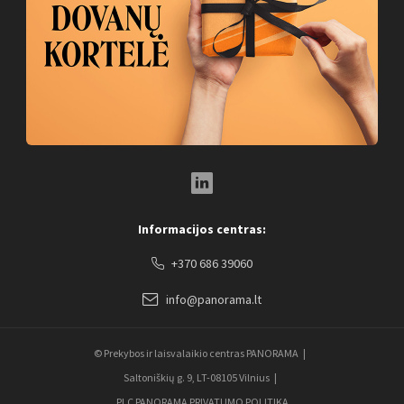
LinkedIn Social Link
Informacijos centras:
+370 686 39060
info@panorama.lt
© Prekybos ir laisvalaikio centras PANORAMA
Saltoniškių g. 9, LT-08105 Vilnius
PLC PANORAMA PRIVATUMO POLITIKA