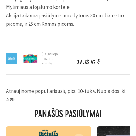
Mylimiausia lojalumo kortele.
Akcija taikoma pasiūlyme nurodytoms 30 cm diametro
picoms, ir 25 cm Romos picoms.
Čia galioja
dovanų
3 AUKŠTAS
kortelė
Atnaujinome populiariausių picų 10-tuką. Nuolaidos iki
40%.
PANAŠŪS PASIŪLYMAI