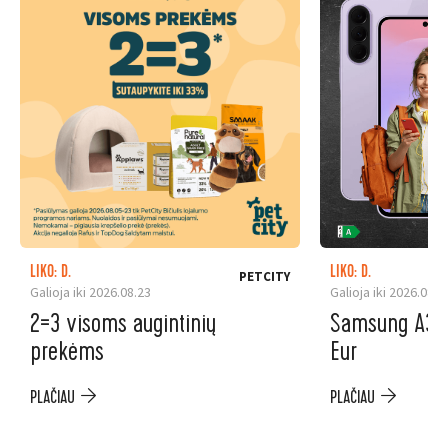
LIKO: D.
LIKO: D.
PETCITY
Galioja iki 2026.08.23
Galioja iki 2026.08.3
2=3 visoms augintinių
Samsung A37 5
prekėms
Eur
PLAČIAU
PLAČIAU