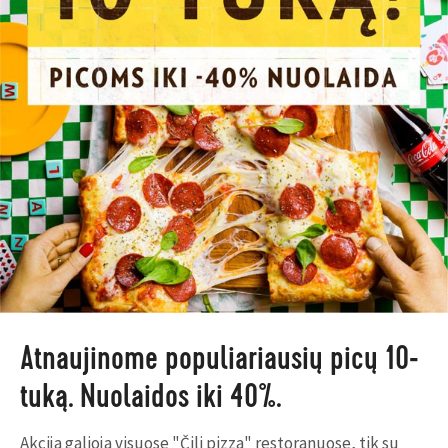
Atnaujinome populiariausių picų 10-
tuką. Nuolaidos iki 40%.
Akcija galioja visuose "Čili pizza" restoranuose, tik su