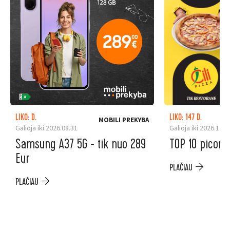
LIKO: D.
LIKO: 147 D.
MOBILI PREKYBA
Galioja iki 2026.08.31
Galioja iki 2026.12.3
Samsung A37 5G - tik nuo 289
TOP 10 picoms
Eur
PLAČIAU
PLAČIAU