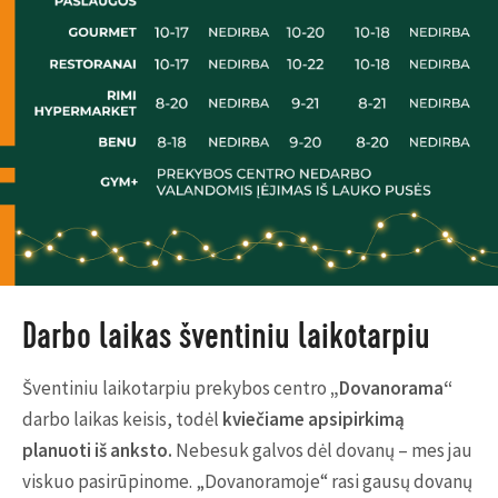
Darbo laikas šventiniu laikotarpiu
Šventiniu laikotarpiu prekybos centro
„Dovanorama“
darbo laikas keisis, todėl
kviečiame apsipirkimą
planuoti iš anksto.
Nebesuk galvos dėl dovanų – mes jau
viskuo pasirūpinome. „Dovanoramoje“ rasi gausų dovanų