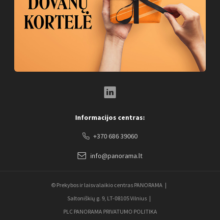
LinkedIn Social Link
Informacijos centras:
+370 686 39060
info@panorama.lt
© Prekybos ir laisvalaikio centras PANORAMA
Saltoniškių g. 9, LT-08105 Vilnius
PLC PANORAMA PRIVATUMO POLITIKA