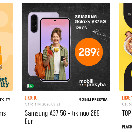
LIKO: D.
LIKO: 
TCITY
MOBILI PREKYBA
Galioja iki 2026.08.31
Galioj
ėms
Samsung A37 5G - tik nuo 289
TOP
Eur
PLAČI