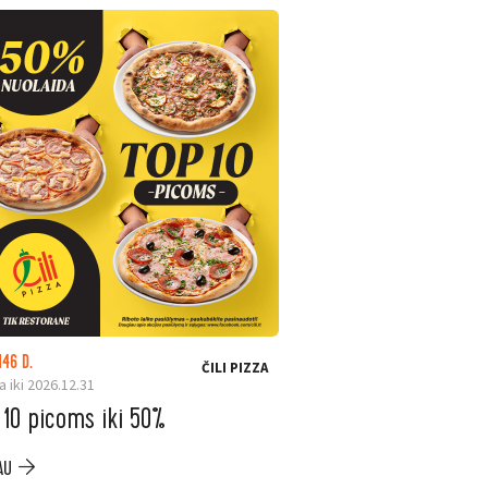
146 D.
LIKO: 24 D.
ČILI PIZZA
a iki 2026.12.31
Galioja iki 2026.08.31
 10 picoms iki 50%
ELESEN. Ninja ka
iki –200 €
AU