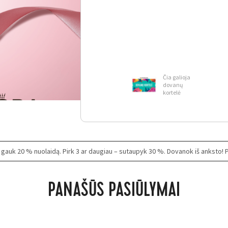
Čia galioja
dovanų
kortelė
gauk 20 % nuolaidą. Pirk 3 ar daugiau – sutaupyk 30 %. Dovanok iš anksto! P
PANAŠŪS PASIŪLYMAI