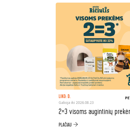
LIKO: D.
PE
Galioja iki 2026.08.23
2=3 visoms augintinių prek
PLAČIAU