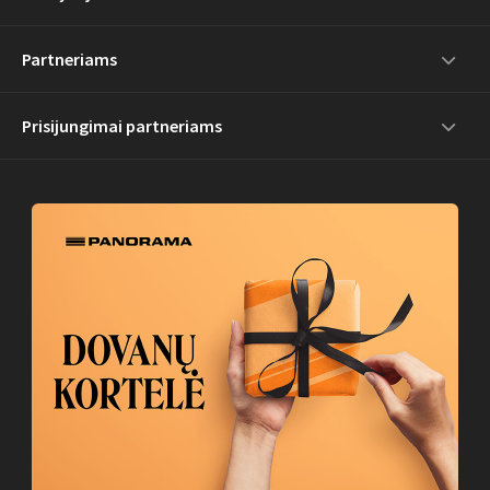
Partneriams
Prisijungimai partneriams