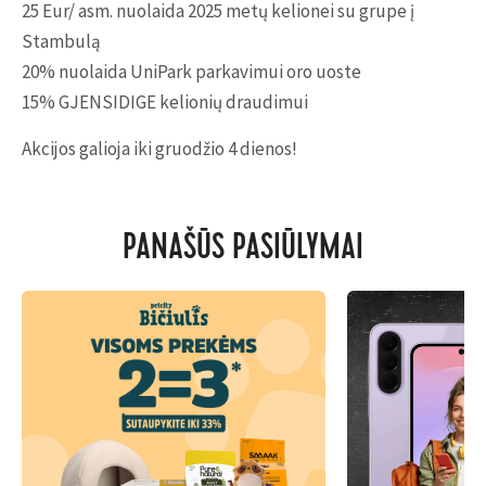
25 Eur/ asm. nuolaida 2025 metų kelionei su grupe į
Stambulą
20% nuolaida UniPark parkavimui oro uoste
15% GJENSIDIGE kelionių draudimui
Akcijos galioja iki gruodžio 4 dienos!
PANAŠŪS PASIŪLYMAI