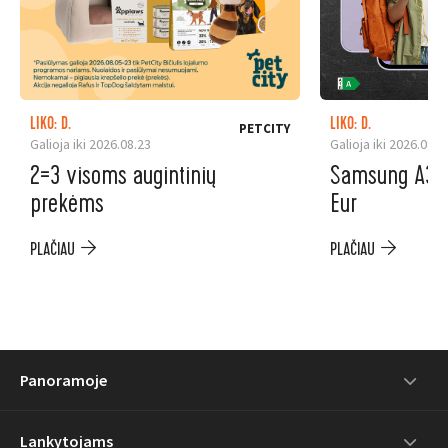
LIKO: D.
LIKO: D.
PETCITY
Galioja iki 2026.08.23
Galioja iki 2026.08.3
2=3 visoms augintinių
Samsung A37 5
prekėms
Eur
PLAČIAU
PLAČIAU
Panoramoje
Lankytojams