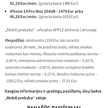
42,19 Eur/mėn.
(Įprasta kaina 1489 Eur)
iPhone 14 Pro Max 256GB - 1479 Eur arba
46,26 Eur/mėn.
(Įprasta kaina 1619 Eur)
„Mobili prekyba“ - oficialus APPLE atstovas Lietuvoje.
Pavyzdžiui,
skolinantis 1199 Eur, kai sutartis
sudaroma 36 mėn., be pradinio įnašo, eilinės įmokos
mokamos kas mėnesį, fiksuota metinė palūkanų norma –
0.00 %, mėnesinis administravimo mokestis – 0.35 %,
sutarties mokestis – 0.00 %, bendra vartojimo kredito
kainos metinė norma – 8.15 %, bendra mokama suma –
1350.2 Eur, eilinės įmokos suma – 37.51 Eur.
Daugiau informacijos ir ypatingų pasiūlymų Jūsų laukia
„Mobili prekyba“ saloje.