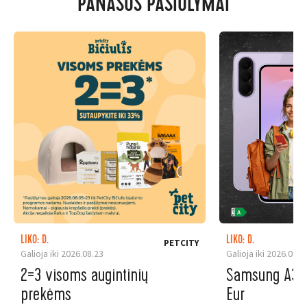
PANAŠŪS PASIŪLYMAI
LIKO: D.
LIKO: D.
PETCITY
Galioja iki 2026.08.23
Galioja iki 2026.08.3
2=3 visoms augintinių
Samsung A37 5
prekėms
Eur