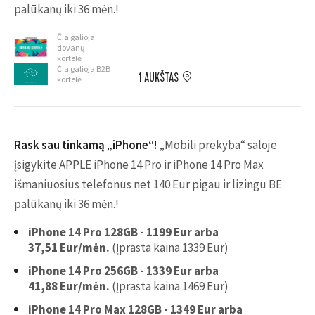
palūkanų iki 36 mėn.!
Čia galioja
dovanų
kortelė
Čia galioja B2B
1 AUKŠTAS
kortelė
Rask sau tinkamą „iPhone“
!
„Mobili prekyba“ saloje
įsigykite APPLE iPhone 14 Pro ir iPhone 14 Pro Max
išmaniuosius telefonus net 140 Eur pigau ir lizingu BE
palūkanų iki 36 mėn.!
iPhone 14 Pro 128GB - 1199 Eur arba
37,51 Eur/mėn.
(Įprasta kaina 1339 Eur)
iPhone 14 Pro 256GB - 1339 Eur arba
41,88 Eur/mėn.
(Įprasta kaina 1469 Eur)
iPhone 14 Pro Max 128GB - 1349 Eur arba