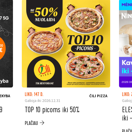
LIKO: 147 D.
LIKO: 
EKYBA
ČILI PIZZA
Galioja iki 2026.12.31
Galioj
9
TOP 10 picoms iki 50%
ELE
iki
PLAČIAU
PLAČI