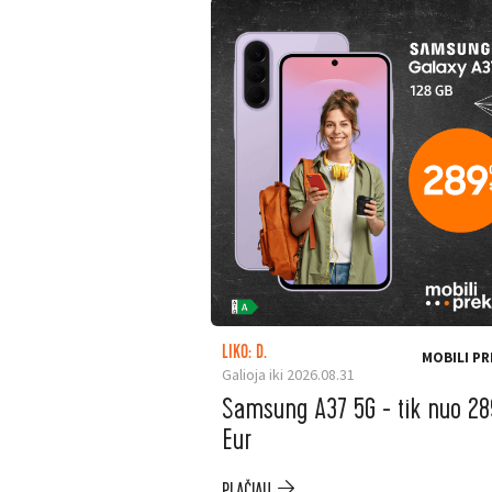
LIKO: D.
MOBILI PR
Galioja iki 2026.08.31
Samsung A37 5G - tik nuo 28
Eur
PLAČIAU