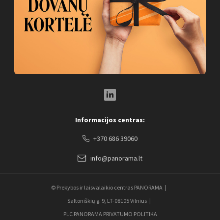
LinkedIn Social Link
Informacijos centras:
+370 686 39060
info@panorama.lt
© Prekybos ir laisvalaikio centras PANORAMA
Saltoniškių g. 9, LT-08105 Vilnius
PLC PANORAMA PRIVATUMO POLITIKA