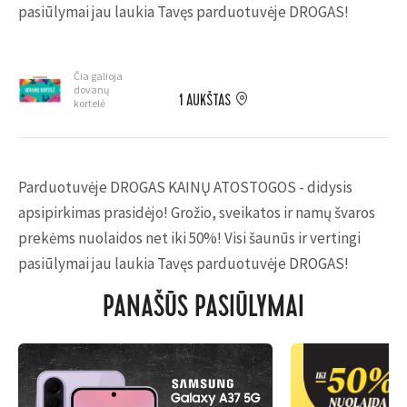
pasiūlymai jau laukia Tavęs parduotuvėje DROGAS!
Čia galioja
dovanų
1 AUKŠTAS
kortelė
Parduotuvėje DROGAS KAINŲ ATOSTOGOS - didysis
apsipirkimas prasidėjo! Grožio, sveikatos ir namų švaros
prekėms nuolaidos net iki 50%! Visi šaunūs ir vertingi
pasiūlymai jau laukia Tavęs parduotuvėje DROGAS!
PANAŠŪS PASIŪLYMAI