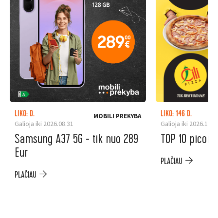
LIKO: D.
LIKO: 146 D.
MOBILI PREKYBA
Galioja iki 2026.08.31
Galioja iki 2026.12.3
Samsung A37 5G - tik nuo 289
TOP 10 picoms
Eur
PLAČIAU
PLAČIAU