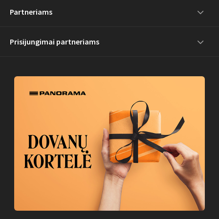
Partneriams
Prisijungimai partneriams