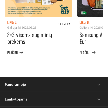
LIKO: D.
LIKO: D.
PETCITY
Galioja iki 2026.08.23
Galioja iki 2026.08.3
2=3 visoms augintinių
Samsung A37 5
prekėms
Eur
PLAČIAU
PLAČIAU
Panoramoje
Lankytojams