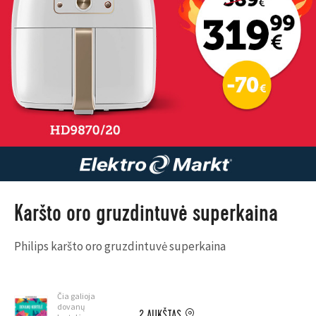
Karšto oro gruzdintuvė superkaina
Philips karšto oro gruzdintuvė superkaina
Čia galioja
dovanų
2 AUKŠTAS