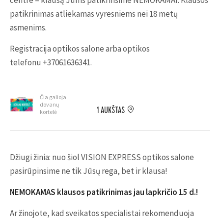
centre – klausą Jums patikrinsime NEMOKAMAI. Klausos
patikrinimas atliekamas vyresniems nei 18 metų
asmenims.
Registracija optikos salone arba optikos
telefonu +37061636341.
Čia galioja
dovanų
1 AUKŠTAS
kortelė
Džiugi žinia: nuo šiol VISION EXPRESS optikos salone
pasirūpinsime ne tik Jūsų rega, bet ir klausa!
NEMOKAMAS klausos patikrinimas jau lapkričio 15 d.!
Ar žinojote, kad sveikatos specialistai rekomenduoja