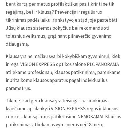
bent kartą per metus profilaktiškai pasitikrinti ne tik
regėjimą, bet ir klausą?
Prevencija ir reguliarus
tikrinimas padės laiku ir ankstyvoje stadijoje pastebėti
Jūsų klausos sistemos pokyčius bei rekomenduoti
tolesnius veiksmus, grąžinant pilnaverčio gyvenimo
džiaugsmą.
Klausa yra ne mažiau svarbi kokybiškam gyvenimui, kiek
ir rega. VISION EXPRESS optikos salone PLC PANORAMA
atliekame profesionalų klausos patikrinimą, parenkame
ir pritaikome klausos aparatus pagal individualius
parametrus.
Tikime, kad gera klausa yra teisingas pasirinkimas,
kviečiame apsilankyti VISION EXPRESS regos ir klausos
centre – klausą Jums patikrinsime NEMOKAMAI. Klausos
patikrinimas atliekamas vyresniems nei 18 metų