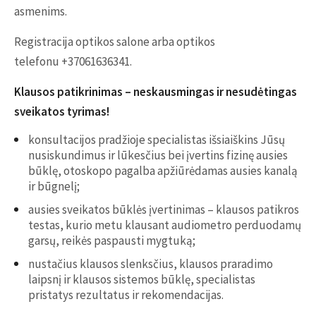
asmenims.
Registracija optikos salone arba optikos
telefonu +37061636341.
Klausos patikrinimas – neskausmingas ir nesudėtingas
sveikatos tyrimas!
konsultacijos pradžioje specialistas išsiaiškins Jūsų
nusiskundimus ir lūkesčius bei įvertins fizinę ausies
būklę, otoskopo pagalba apžiūrėdamas ausies kanalą
ir būgnelį;
ausies sveikatos būklės įvertinimas – klausos patikros
testas, kurio metu klausant audiometro perduodamų
garsų, reikės paspausti mygtuką;
nustačius klausos slenksčius, klausos praradimo
laipsnį ir klausos sistemos būklę, specialistas
pristatys rezultatus ir rekomendacijas.