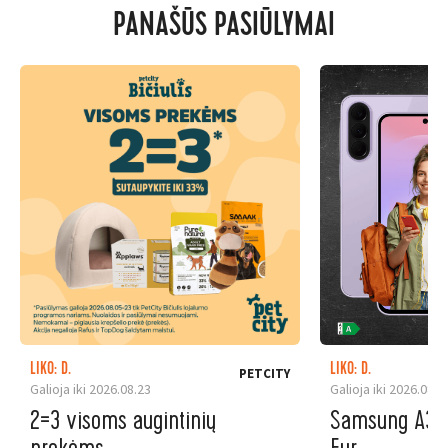
PANAŠŪS PASIŪLYMAI
LIKO: D.
LIKO: D.
PETCITY
Galioja iki 2026.08.23
Galioja iki 2026.08.3
2=3 visoms augintinių
Samsung A37 5