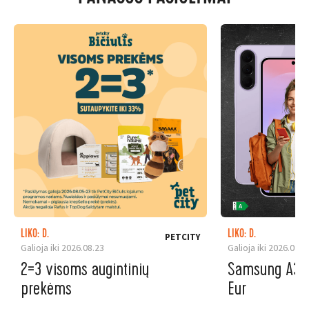
LIKO: D.
LIKO: D.
PETCITY
Galioja iki 2026.08.23
Galioja iki 2026.08.3
2=3 visoms augintinių
Samsung A37 5
prekėms
Eur