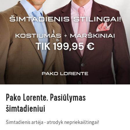
Pako Lorente. Pasiūlymas
šimtadieniui
Šimtadienis artėja - atrodyk nepriekaištingai!