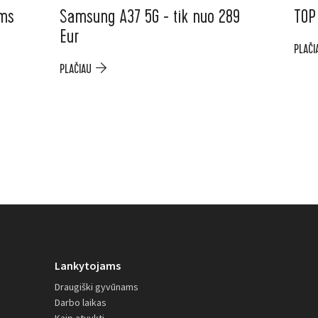
ėms
Samsung A37 5G - tik nuo 289
TOP
Eur
PLAČI
PLAČIAU
Lankytojams
Draugiški gyvūnams
Darbo laikas