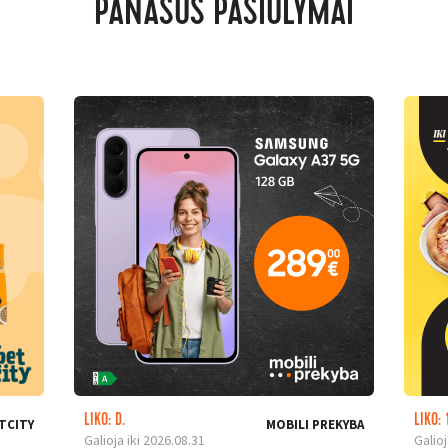
PANAŠŪS PASIŪLYMAI
LIKO: D.
LIKO: 
TCITY
MOBILI PREKYBA
Galioja iki 2026.08.31
Galioj