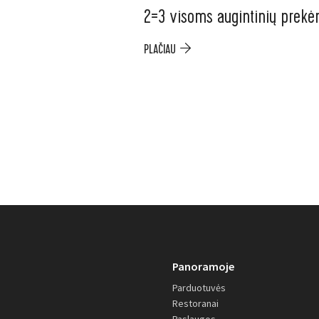
2=3 visoms augintinių prek
PLAČIAU
Panoramoje
Parduotuvės
Restoranai