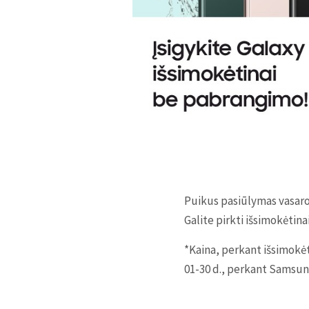
Puikus pasiūlymas vasaros
Galite pirkti išsimokėtin
*Kaina, perkant išsimokėt
01-30 d., perkant Samsun