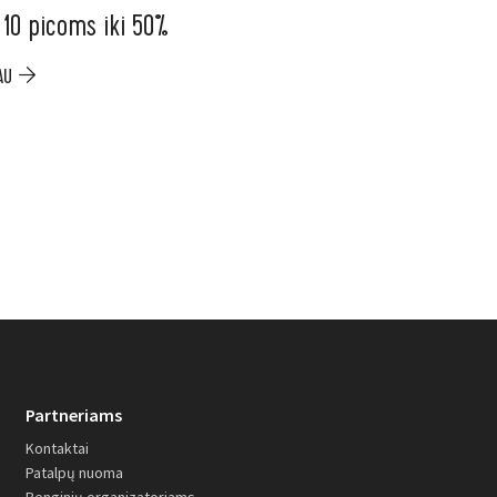
 10 picoms iki 50%
ELESEN. Ninja ka
iki –200 €
AU
PLAČIAU
Partneriams
Kontaktai
Patalpų nuoma