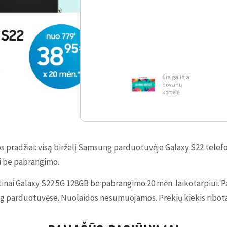
Čia galioja
dovanų
kortelė
 pradžiai: visą birželį Samsung parduotuvėje Galaxy S22 telefo
ai be pabrangimo.
inai Galaxy S22 5G 128GB be pabrangimo 20 mėn. laikotarpiui. P
g parduotuvėse. Nuolaidos nesumuojamos. Prekių kiekis ribota