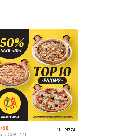
145 D.
LIKO: 23 D.
ČILI PIZZA
a iki 2026.12.31
Galioja iki 2026.08.31