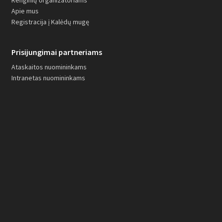
Renginių organizatoriams
Apie mus
Registracija į Kalėdų mugę
Prisijungimai partneriams
Ataskaitos nuomininkams
Intranetas nuomininkams