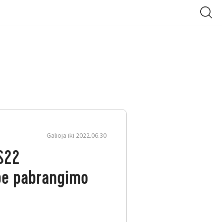
Galioja iki 2022.06.30
 S22
 be pabrangimo