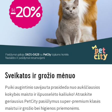
Sveikatos ir grožio mėnuo
Puiki augintinio savijauta prasideda nuo aukščiausios
kokybės maisto ir išpuoselėto kailiuko! Atraskite
geriausius PetCity pasiūlymus super-premium klasės
maistui ir grožio bei higienos priemonėms.