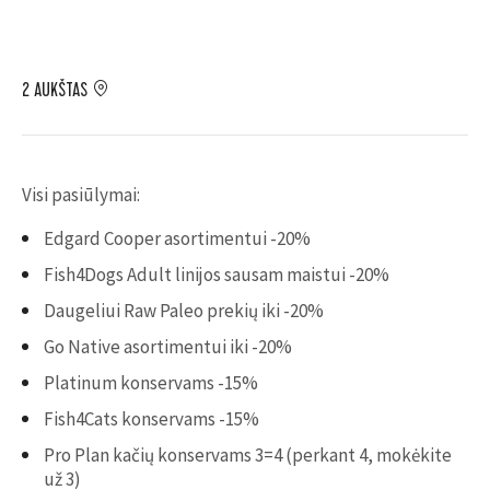
2 AUKŠTAS
Visi pasiūlymai:
Edgard Cooper asortimentui -20%
Fish4Dogs Adult linijos sausam maistui -20%
Daugeliui Raw Paleo prekių iki -20%
Go Native asortimentui iki -20%
Platinum konservams -15%
Fish4Cats konservams -15%
Pro Plan kačių konservams 3=4 (perkant 4, mokėkite
už 3)