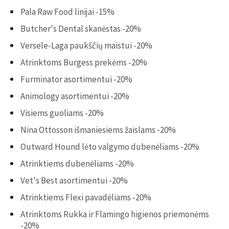
Pala Raw Food linijai -15%
Butcher's Dental skanėstas -20%
Versele-Laga paukščių maistui -20%
Atrinktoms Burgess prekėms -20%
Furminator asortimentui -20%
Animology asortimentui -20%
Visiems guoliams -20%
Nina Ottosson išmaniesiems žaislams -20%
Outward Hound lėto valgymo dubenėliams -20%
Atrinktiems dubenėliams -20%
Vet's Best asortimentui -20%
Atrinktiems Flexi pavadėliams -20%
Atrinktoms Rukka ir Flamingo higienos priemonėms
-20%