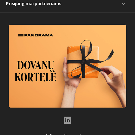
Prisijungimai partneriams
LinkedIn Social Link