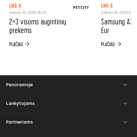
LIKO: D.
LIKO: D.
PETCITY
Galioja iki 2026.08.23
Galioja iki 2026.08.3
2=3 visoms augintinių
Samsung A37 5
prekėms
Eur
PLAČIAU
PLAČIAU
Panoramoje
Lankytojams
Partneriams