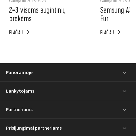
Galioja iki 2026.08.23
Galioja iki 2026.08.3
2=3 visoms augintinių
Samsung A37 5
prekėms
Eur
PLAČIAU
PLAČIAU
Panoramoje
Lankytojams
Partneriams
Prisijungimai partneriams