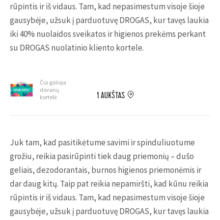
rūpintis ir iš vidaus. Tam, kad nepasimestum visoje šioje
gausybėje, užsuk į parduotuvę DROGAS, kur tavęs laukia
iki 40% nuolaidos sveikatos ir higienos prekėms perkant
su DROGAS nuolatinio kliento kortele.
Čia galioja
dovanų
1 AUKŠTAS
kortelė
Juk tam, kad pasitikėtume savimi ir spinduliuotume
grožiu, reikia pasirūpinti tiek daug priemonių – dušo
geliais, dezodorantais, burnos higienos priemonėmis ir
dar daug kitų. Taip pat reikia nepamiršti, kad kūnu reikia
rūpintis ir iš vidaus. Tam, kad nepasimestum visoje šioje
gausybėje, užsuk į parduotuvę DROGAS, kur tavęs laukia