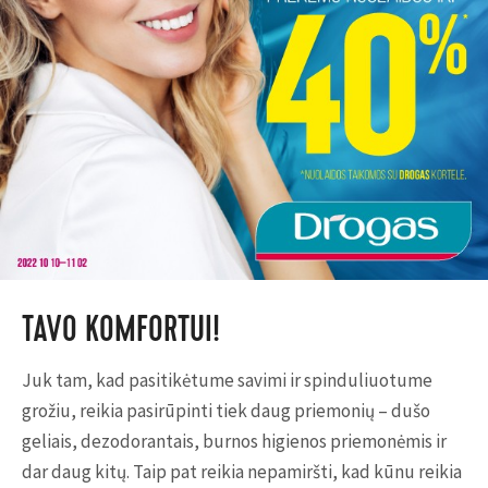
TAVO KOMFORTUI!
Juk tam, kad pasitikėtume savimi ir spinduliuotume
grožiu, reikia pasirūpinti tiek daug priemonių – dušo
geliais, dezodorantais, burnos higienos priemonėmis ir
dar daug kitų. Taip pat reikia nepamiršti, kad kūnu reikia