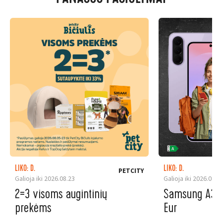
LIKO: D.
LIKO: D.
PETCITY
Galioja iki 2026.08.23
Galioja iki 2026.08.3
2=3 visoms augintinių
Samsung A37 5
prekėms
Eur