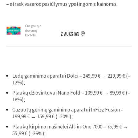
– atrask vasaros pasiūlymus ypatingomis kainomis.
Čia galioja
dovanų
2 AUKŠTAS
kortelė
Ledų gaminimo aparatui Dolci – 249,99 € → 219,99 € (–
12%);
Plaukų džiovintuvui Nano Fold – 109,99 € → 89,99 € (–
18%);
Gazuotų gėrimų gaminimo aparatui InFizz Fusion –
199,99 € → 159,99 € (–20%);
Plaukų kirpimo mašinėlei All-in-One 7000 – 75,99 € →
55,99 € (–26%);