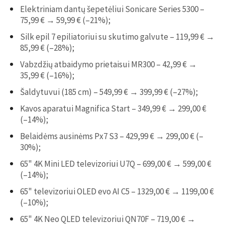
Elektriniam dantų šepetėliui Sonicare Series 5300 –
75,99 € → 59,99 € (–21%);
Silk epil 7 epiliatoriui su skutimo galvute – 119,99 € →
85,99 € (–28%);
Vabzdžių atbaidymo prietaisui MR300 – 42,99 € →
35,99 € (–16%);
Šaldytuvui (185 cm) – 549,99 € → 399,99 € (–27%);
Kavos aparatui Magnifica Start – 349,99 € → 299,00 €
(–14%);
Belaidėms ausinėms Px7 S3 – 429,99 € → 299,00 € (–
30%);
65" 4K Mini LED televizoriui U7Q – 699,00 € → 599,00 €
(–14%);
65" televizoriui OLED evo AI C5 – 1329,00 € → 1199,00 €
(–10%);
65" 4K Neo QLED televizoriui QN70F – 719,00 € →