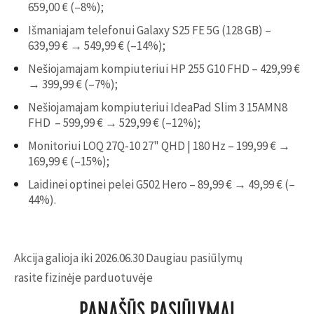
659,00 € (–8%);
Išmaniajam telefonui Galaxy S25 FE 5G (128 GB) –
639,99 € → 549,99 € (–14%);
Nešiojamajam kompiuteriui HP 255 G10 FHD – 429,99 €
→ 399,99 € (–7%);
Nešiojamajam kompiuteriui IdeaPad Slim 3 15AMN8
FHD – 599,99 € → 529,99 € (–12%);
Monitoriui LOQ 27Q-10 27" QHD | 180 Hz – 199,99 € →
169,99 € (–15%);
Laidinei optinei pelei G502 Hero – 89,99 € → 49,99 € (–
44%).
Akcija galioja iki 2026.06.30 Daugiau pasiūlymų
rasite fizinėje parduotuvėje
PANAŠŪS PASIŪLYMAI