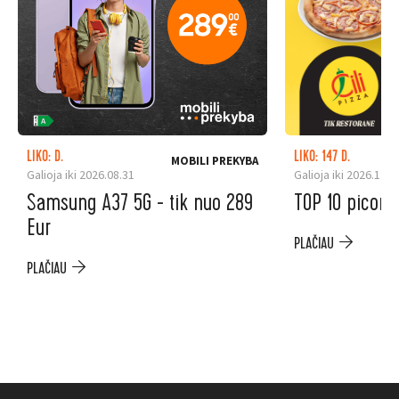
LIKO: D.
LIKO: 147 D.
MOBILI PREKYBA
Galioja iki 2026.08.31
Galioja iki 2026.12.3
Samsung A37 5G - tik nuo 289
TOP 10 picoms
Eur
PLAČIAU
PLAČIAU