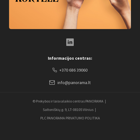
LinkedIn Social Link
Informacijos centras:
+370 686 39060
info@panorama.lt
© Prekybos ir laisvalaikio centras PANORAMA
Saltoniškių g. 9, LT-08105 Vilnius
PLC PANORAMA PRIVATUMO POLITIKA