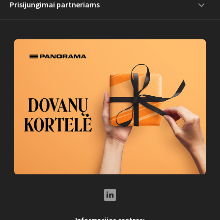
Prisijungimai partneriams
LinkedIn Social Link