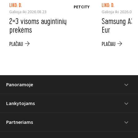
LIKO: D.
LIKO: D.
PETCITY
Galioja iki 2026.08.23
Galioja iki 2026.08.3
2=3 visoms augintinių
Samsung A37 5
prekėms
Eur
PLAČIAU
PLAČIAU
Panoramoje
Lankytojams
Partneriams