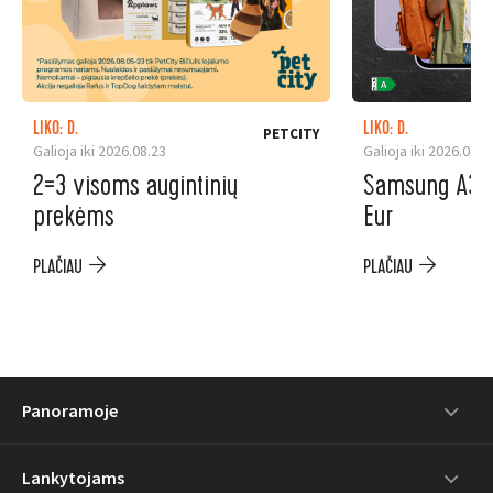
LIKO: D.
LIKO: D.
PETCITY
Galioja iki 2026.08.23
Galioja iki 2026.08.3
2=3 visoms augintinių
Samsung A37 5
prekėms
Eur
PLAČIAU
PLAČIAU
Panoramoje
Lankytojams