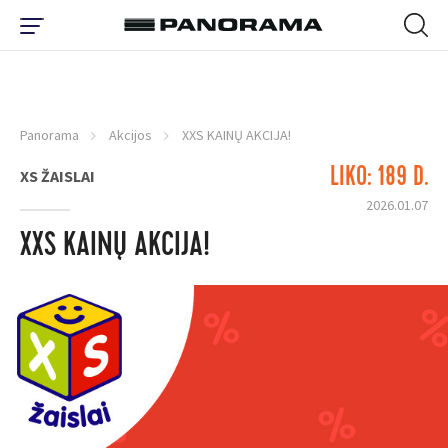
Panorama
Akcijos
XXS KAINŲ AKCIJA!
LIKO: 189 D.
XS ŽAISLAI
2026.01.07
XXS KAINŲ AKCIJA!