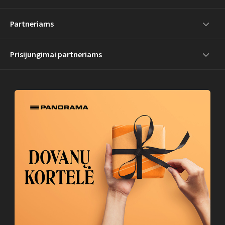
Partneriams
Prisijungimai partneriams