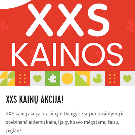
XXS KAINŲ AKCIJA!
XXS kainų akcija prasidėjo! Daugybė super pasiūlymų ir
stebinančiai žemų kainų! Įsigyk savo mėgstamų žaislų
pigiau!