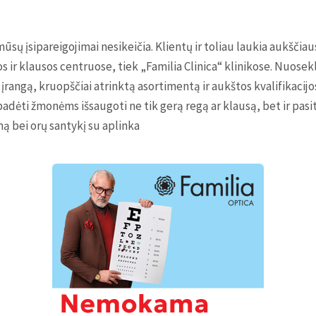
ūsų įsipareigojimai nesikeičia. Klientų ir toliau laukia aukšči
s ir klausos centruose, tiek „Familia Clinica“ klinikose. Nuosek
įrangą, kruopščiai atrinktą asortimentą ir aukštos kvalifikacijo
dėti žmonėms išsaugoti ne tik gerą regą ar klausą, bet ir pasi
 bei orų santykį su aplinka