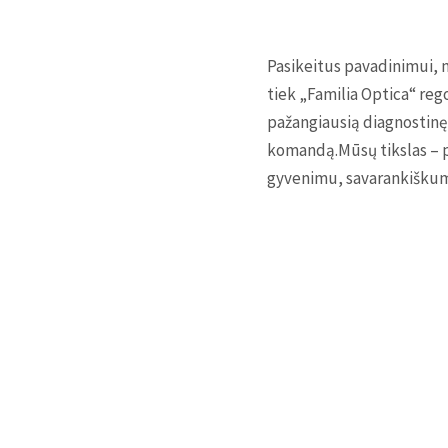
Pasikeitus pavadinimui, m
tiek „Familia Optica“ rego
pažangiausią diagnostinę 
komandą.Mūsų tikslas – pa
gyvenimu, savarankiškumą