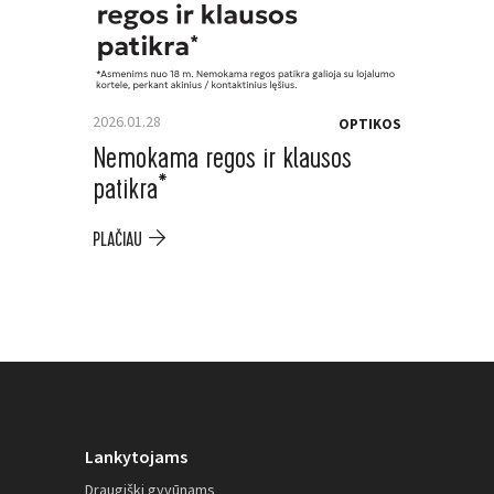
2026.01.28
OPTIKOS
Nemokama regos ir klausos
patikra*
PLAČIAU
Lankytojams
Draugiški gyvūnams