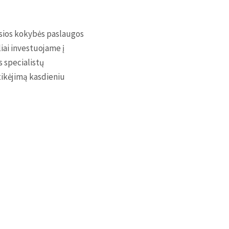
ausios kokybės paslaugos
liai investuojame į
s specialistų
tikėjimą kasdieniu